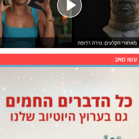
מאחורי הקלעים: טירה רדופה
עשו סאב