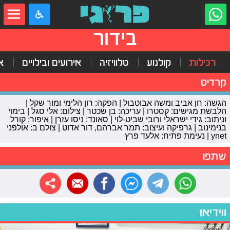
בידור
רכילות
קולנוע
טלוויזיה
אירועים ובילויים
א
קרדיט
הגשה: חן אביב ומשה אבוטבול | הפקה: רון הלימי ומור שקל |
הלבשת מגישים: קסטרו | עריכה: בן שכטר | צילום: אלי סגל | בימוי
וניתוב: גידי ישראלי ורובי שביט-לוי | סאונד: ניסו עזרן | איפור: קורל
בנימינוב | גרפיקה ועיצוב: תמר אברהם, דור אדוט | צולם ב: אולפני
ynet | נעימת פתיח: אלעד פרץ
שתפו
ווידיאו