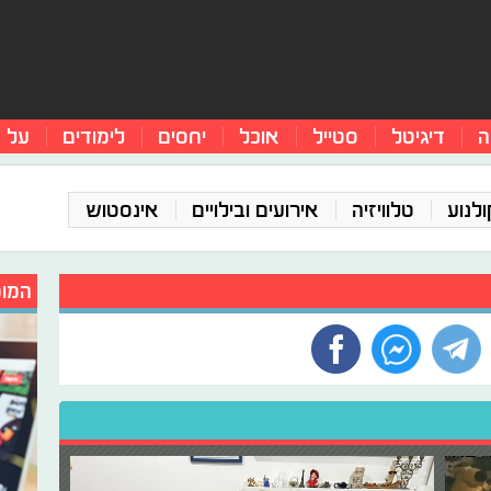
ה
דיגיטל
סטייל
אוכל
יחסים
לימודים
על 
ולנוע
טלוויזיה
אירועים ובילויים
אינסטוש
המומ