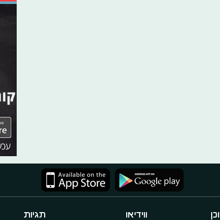
כן
ווידיאו
תגיות