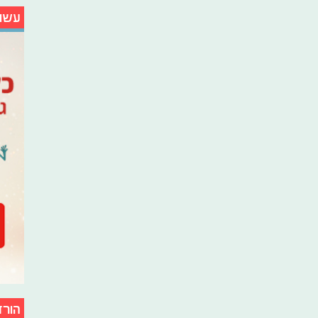
עשו
הורד