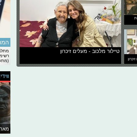
ת
המומ
טיילור מלכוב - מעלים זיכרון
מתלבט
רשימת
זיכרון
(מתעד
ווידי
מאחו