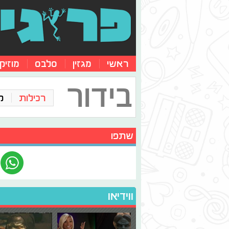
ראשי
מגזין
סלבס
מוזיק
בידור
רכילות
ק
שתפו
ווידיאו