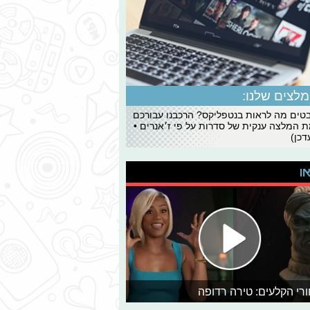
לצים שלנו:
ים מה לראות בנטפליקס? הרכבנו עבורכם
 המלצה ענקית של סדרות על פי ז׳אנרים •
כן)
או
רי הקלעים: טירה רדופה