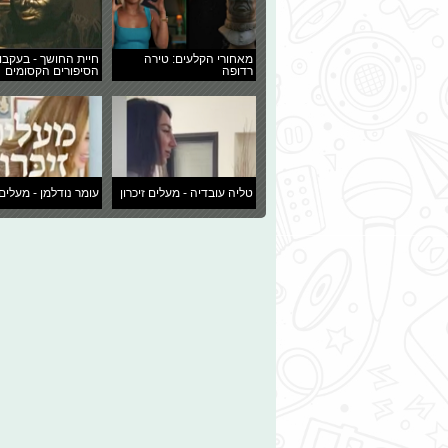
מאחורי הקלעים: טירה
חיית החושך - בעקבו
רדופה
הסיפורים הקסומים
טליה עובדיה - מעלים זיכרון
עומר נודלמן - מעלים 