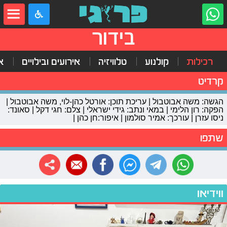
בידור
רכילות
קולנוע
טלוויזיה
אירועים ובילויים
א
קרדיט
הגשה: משה אבוטבול | עריכת תוכן: אורטל כהן-לוי, משה אבוטבול |
הפקה: רון הלימי | במאי ונתב: גידי ישראלי | צלם: חגי דקל | סאונד:
ניסו עזרן | עורכך: אמיר סולמון | איפור:חן כהן |
שתפו
ווידיאו