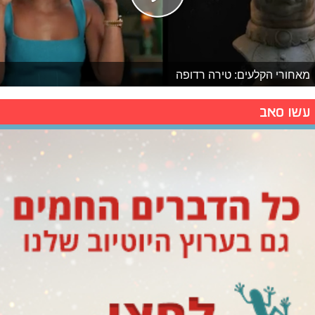
מאחורי הקלעים: טירה רדופה
עשו סאב