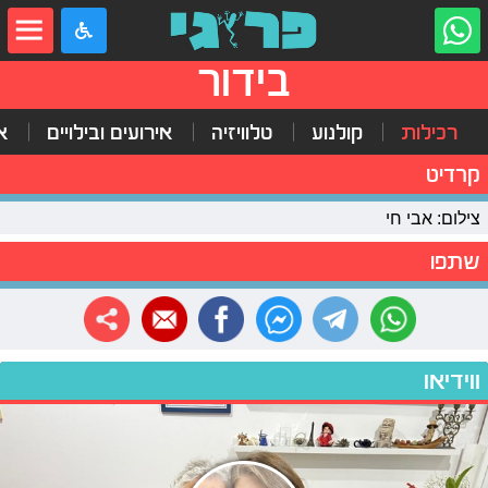
בידור
רכילות
קולנוע
טלוויזיה
אירועים ובילויים
א
קרדיט
צילום: אבי חי
שתפו
ווידיאו