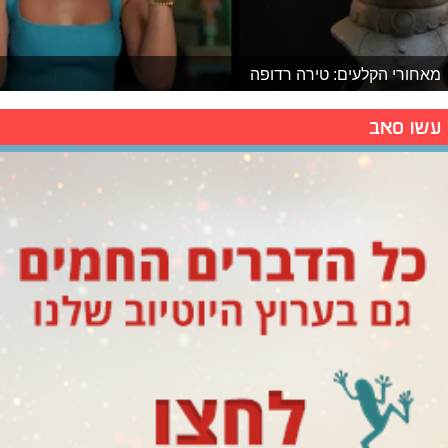
מאחורי הקלעים: טירה רדופה
עשו סאב