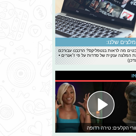
לצים שלנו:
ים מה לראות בנטפליקס? הרכבנו עבורכם
 המלצה ענקית של סדרות על פי ז׳אנרים •
כן)
או
רי הקלעים: טירה רדופה