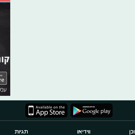
כן
ווידיאו
תגיות