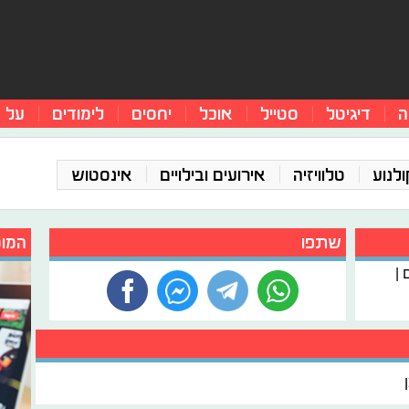
ה
דיגיטל
סטייל
אוכל
יחסים
לימודים
על 
ולנוע
טלוויזיה
אירועים ובילויים
אינסטוש
שתפו
המומ
 |