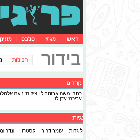
ראשי
מגזין
סלבס
מוזיק
בידור
רכילות
ק
קרדיט
כתב: משה אבוטבול | צילום: נועם אלמלם
עריכה: עדן לוי
תגיות
גל גדות
עומר דרור
קסטרו
וונדרוומן