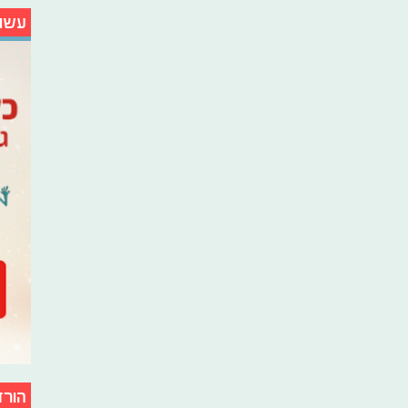
עשו
הורד