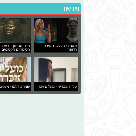
ווידיאו
מאחורי הקלעים: טירה
חיית החושך - בעקבו
רדופה
הסיפורים הקסומים
טליה עובדיה - מעלים זיכרון
עומר נודלמן - מעלים 