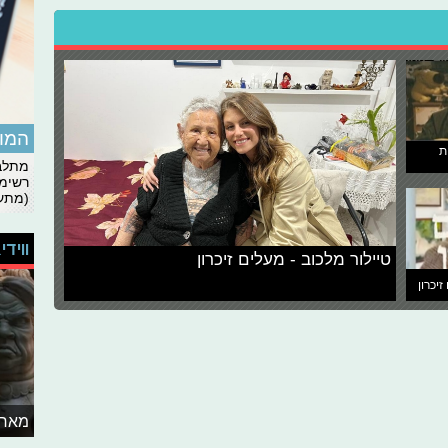
המומ
ת
מתלבט
רשימת
(מתעד
ווידי
טיילור מלכוב - מעלים זיכרון
זיכרון
מאחו