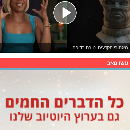
מאחורי הקלעים: טירה רדופה
עשו סאב