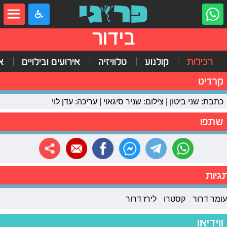
בידור
רכילות
קולנוע
טלוויזיה
אירועים ובילויים
א
קרדיט
כתבת: שני ביטון | צילום: שניר סיגאוי | עריכה: עדן לוי
שתפו
גיות
עומר דרור
קסטרו
לירז דרור
ווידיאו