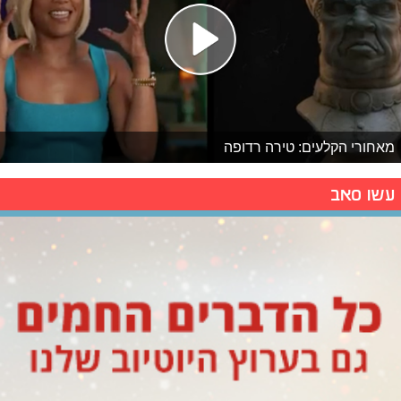
מאחורי הקלעים: טירה רדופה
עשו סאב