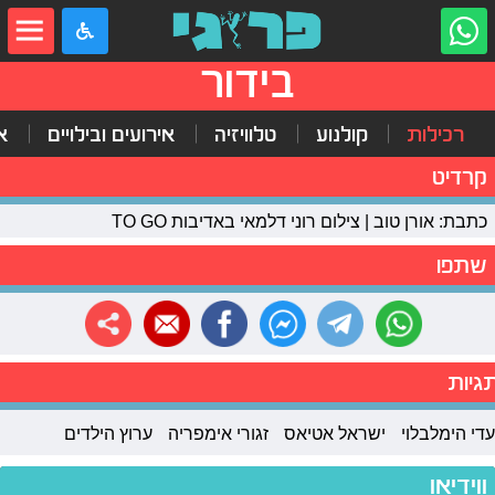
בידור
רכילות
קולנוע
טלוויזיה
אירועים ובילויים
א
קרדיט
כתבת: אורן טוב | צילום רוני דלמאי באדיבות TO GO
שתפו
גיות
עדי הימלבלוי
ישראל אטיאס
זגורי אימפריה
ערוץ הילדים
ווידיאו