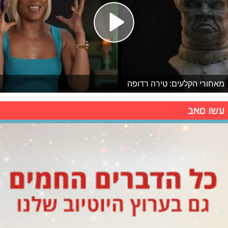
מאחורי הקלעים: טירה רדופה
עשו סאב