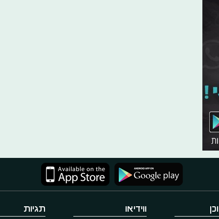
כן
ווידיאו
תגיות