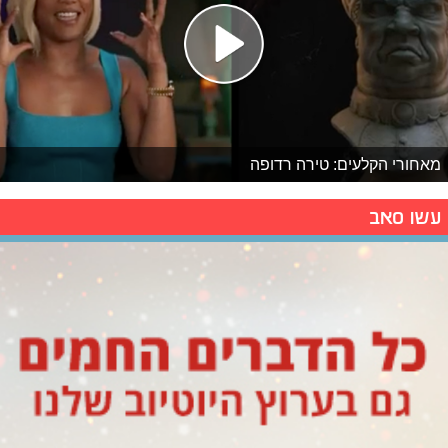
מאחורי הקלעים: טירה רדופה
עשו סאב