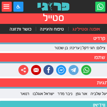
סטייל
אופנה וסטיילינג
טיפוח והיגיינה
כושר ותזונה
קרדיט
צילום: חגי דקל | עריכה: בן שכטר
שתפו
גיות
יעל שלביה
אור גפן
ניבר מדר
ישראל אוגלבו
רנואר
ווידיאו