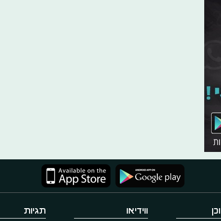
כן
ווידיאו
תגיות