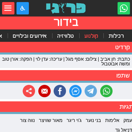
בידור
רכילות
קולנוע
טלוויזיה
אירועים ובילויים
א
קרדיט
כתבת: חן אביב | צילום: אסף מגל | עריכה: עדן לוי | הפקה: אורן טוב
ומשה אבוטבול
שתפו
גיות
עמק
אלימות
בני נוער
ג'וי ריגר
מאור שוויצר
נווה צור
דניאל גד