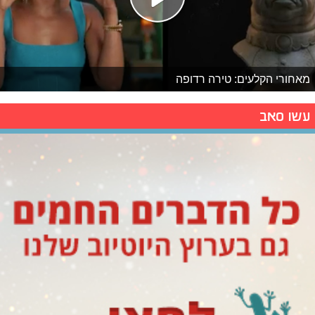
מאחורי הקלעים: טירה רדופה
עשו סאב