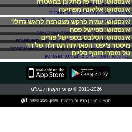
אינסטוש: עודד פז מתלונן במשטרה
אינסטוש: אליאנה מפתיעה
אינסטוש: עמית פרקש מצטרפת לראש גדול?
אינסטוש: ספיישל פסח
אינסטוש: הסלבס בספיישל פורים
מיסטר צ'יפס: הפאדיחה הגדולה של דר
טל מוסרי חוטף סליים
2011-2026 © פרוגי תקשורת בע"מ
תנאי שימוש
מדיניות פרטיות
|