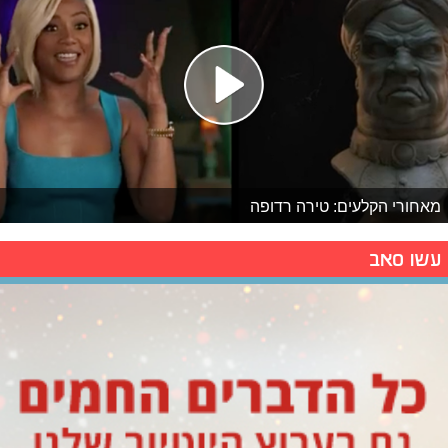
מאחורי הקלעים: טירה רדופה
עשו סאב