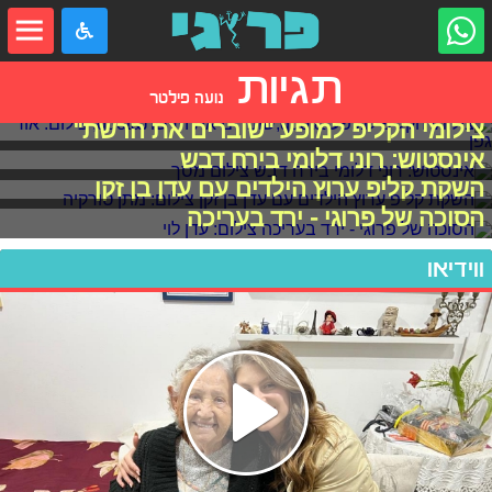
תגיות
נועה פילטר
צילומי הקליפ למופע "שוברים את הרשת"
אינסטוש: רוני דלומי בירח דבש
השקת קליפ ערוץ הילדים עם עדן בן זקן
הסוכה של פרוגי - ירד בעריכה
ווידיאו