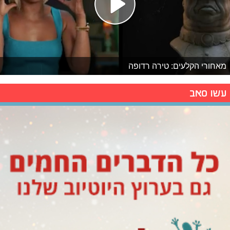
מאחורי הקלעים: טירה רדופה
עשו סאב