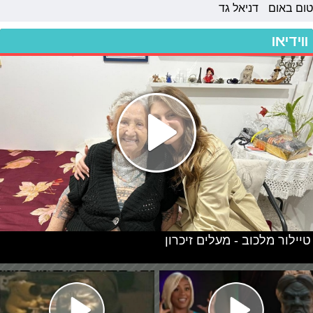
טום באום
דניאל גד
ווידיאו
טיילור מלכוב - מעלים זיכרון