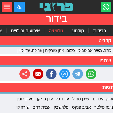
בידור
רכילות
קולנוע
טלוויזיה
אירועים ובילויים
א
קרדיט
כתב: משה אבוטבול | צילום: מתן טורקיה | עריכה: עדן לוי |
שתפו
גיות
ערוץ הילדים
שירן סנדל
עודד פז
עדן בן זקן
מעיין רובין
נועה פילטר
אביב פנקס
פלאשבק
עמית רהב
שירה לוי