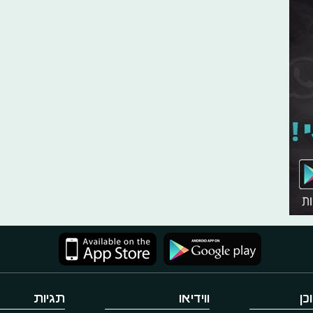
כן
ווידיאו
תגיות