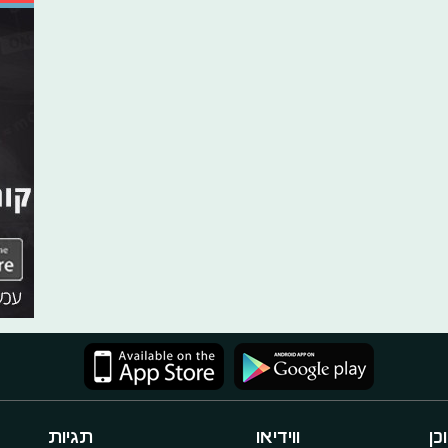
כן
ווידיאו
תגיות