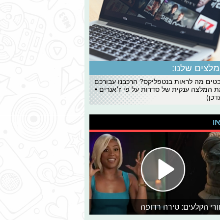
לצים שלנו:
ים מה לראות בנטפליקס? הרכבנו עבורכם
 המלצה ענקית של סדרות על פי ז׳אנרים •
כן)
או
רי הקלעים: טירה רדופה