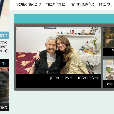
לי בירן
אליאנה תדהר
בן אל תבורי
קים אור אזולאי
המומ
מתלבט
רשימת
ת
(מתעד
ווידי
טיילור מלכוב - מעלים זיכרון
זיכרון
מאחו