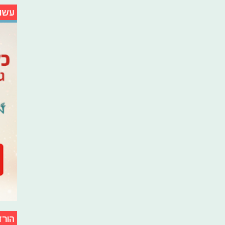
עשו
הורד