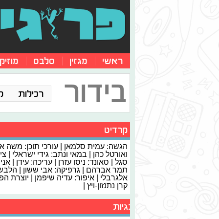
ראשי
מגזין
סלבס
מוזיק
בידור
רכילות
ק
קרדיט
הגשה: עמית סלמאן | עורכי תוכן: משה א
ואורטל כהן | במאי ונתב: גידי ישראלי | צי
סגל | סאונד: ניסו עזרן | עריכה: עידן | אני
תמר אברהם | גרפיקה: אבי ששון | הלבשה
אלגרבלי | איפור: עדיה שיפמן | יוצרת הפ
קרן נתנזון-ויץ |
תגיות