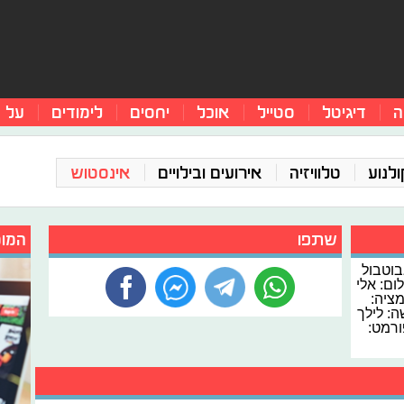
ה
דיגיטל
סטייל
אוכל
יחסים
לימודים
על 
ולנוע
טלוויזיה
אירועים ובילויים
אינסטוש
שתפו
המומ
בוטבול
לום: אלי
מציה:
: לילך
ורמט: