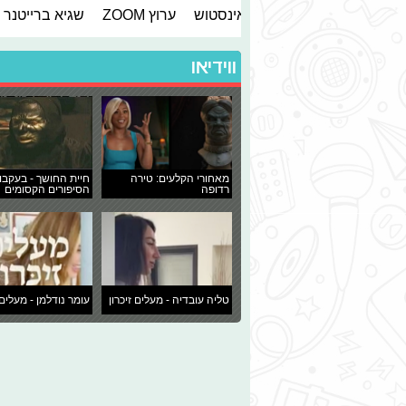
אינסטוש
ערוץ ZOOM
שגיא ברייטנר
ווידיאו
מאחורי הקלעים: טירה
חיית החושך - בעקבו
רדופה
הסיפורים הקסומים
טליה עובדיה - מעלים זיכרון
עומר נודלמן - מעלים 