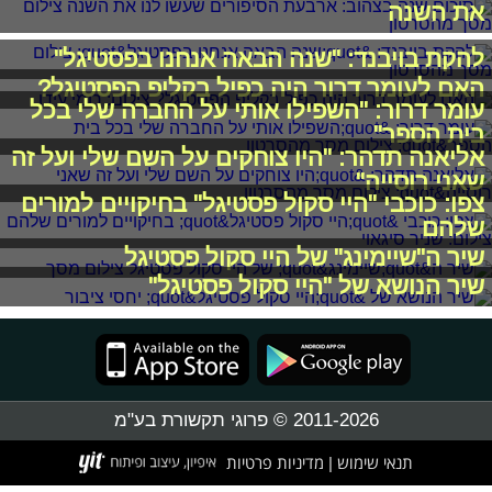
את השנה
להקת בויבנד: "שנה הבאה אנחנו בפסטיגל"
האם לעומר דרור היה כפיל בקליפ הפסטיגל?
עומר דרור: "השפילו אותי על החברה שלי בכל
בית הספר"
אליאנה תדהר: "היו צוחקים על השם שלי ועל זה
שאני רוסייה"
צפו: כוכבי "היי סקול פסטיגל" בחיקויים למורים
שלהם
שיר ה"שיימינג" של היי סקול פסטיגל
שיר הנושא של "היי סקול פסטיגל"
2011-2026 © פרוגי תקשורת בע"מ
תנאי שימוש
מדיניות פרטיות
|