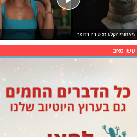
מאחורי הקלעים: טירה רדופה
עשו סאב