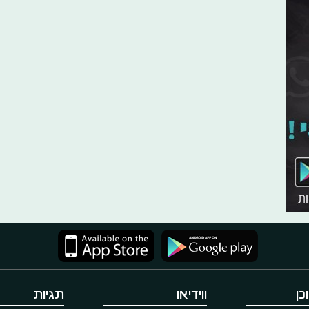
כן
ווידיאו
תגיות