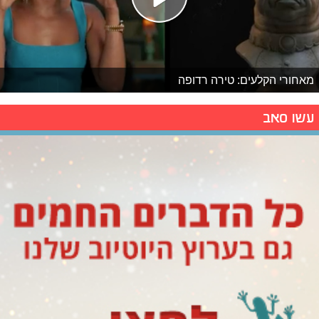
מאחורי הקלעים: טירה רדופה
עשו סאב