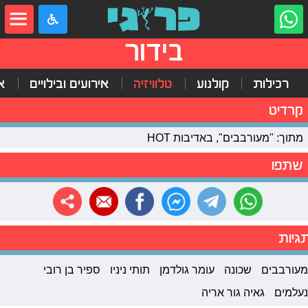
בידור
רכילות
קולנוע
טלוויזיה
אירועים ובילויים
א
קרדיט
מתוך: "מעורבבים", באדיבות HOT
שתפו
גיות
מעורבבים
שכונה
עומר גולדמן
תותי ניניו
ספיר בן רובי
נעלמים
גאיה גור אריה