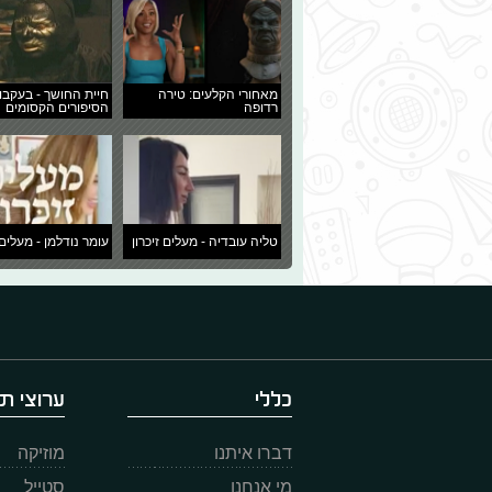
מאחורי הקלעים: טירה
חיית החושך - בעקבו
רדופה
הסיפורים הקסומים
טליה עובדיה - מעלים זיכרון
עומר נודלמן - מעלים 
כללי
ערוצי תו
דברו איתנו
מוזיקה
מי אנחנו
סטייל