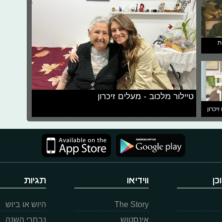
ת
טיילור מלכוב - מעלים זיכרון
זיכרון
כן
ווידיאו
תגיות
The Story
היוש או ביוש
אינסטוש
נבחרי השנה