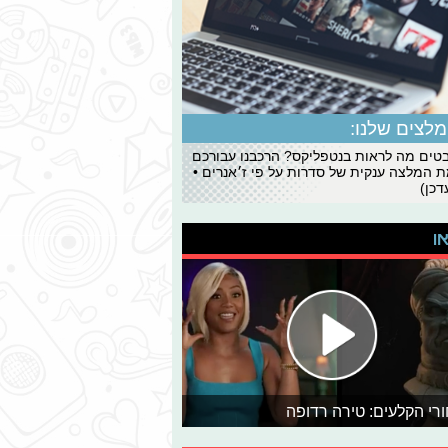
לצים שלנו:
ים מה לראות בנטפליקס? הרכבנו עבורכם
 המלצה ענקית של סדרות על פי ז׳אנרים •
כן)
או
רי הקלעים: טירה רדופה