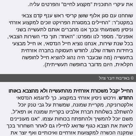
את עיקרי התוכנית "מקצוע לחיים" והפרטים עליה.
שוחחנו עם סגן אלוף שושן קריסי ראש ענף קדם צבאי
במקטנ"ר: "החיילים במסגרת הפרויקט זוכים למקצוע אזרחי
וניסיון משמעותי ובכך אנו מחברים אותם לתעשייה בשני
אופנים". מספר לנו ומפרט: "האחד: תוך כדי השירות הצבאי,
בכל שנת שירות, אנחנו נוציא חייל הנדסאי, או חייל מבצעי
ביחידות השדה שלנו, לחודש תעסוקה בחברה אזרחית
בתעשייה (מה שבעבר היה נהוג להוציא חייל לחופשה
חקלאית, היום מדובר בחופשה תעשייתית).
© באדיבות דובר צהל
החייל יקבל משכורת אזרחית מהתעשייה ולא מהצבא באותו
החודש
. וירכוש ניסיון אזרחי במקצוע. כך לדוגמא הנדסאי
אלקטרוניקה, מקריית שמונה, שמשרת על גבי טנק יוכל
להשתלב בשלוחת חברת אלביט בקריית שמונה או רפא"ל,
משם יוכל להמשיך ולהתפתח בכוחות עצמו. "אנו מעוניינים
לראות את הצבא כגוף שדואג לחייליו גם לאחר השחרור בכך
שמקנה הכשרה למקצועות אזרחיים ואיכותיים ואף יוצר את