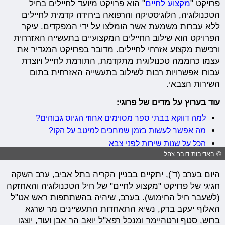
פרויקט "
מקצוע לחיים
" הוא פרויקט מיועד לחיילים בחיל
הטכנולוגיה, הלוגיסטיקה והרפואה ביחידה קדמית לחיילים
ללא עברות משמעת אשר הומלצו על ידי המפקדים. עיקר
הפרויקט הוא שילוב החיילים המקצועיים בתעשייה האזרחית
ורכישת מקצוע אזרחי לחיילים. מדובר בפרויקט המגדיר את
עצמו כחממה טכנולוגית מתקדמת, התורמת לחייל ויוצרת
עבורו אפשרויות רבות לשילוב בתעשייה האזרחית בתום
השירות הצבאי.
עוד בערוץ על מדים של פרוגי:
למה דווקא בבתי ספר מסוימים אחוזי הגיוס גבוהים?
מה אפשר לעשות בזמן שמחכים למיטב על הקו?
הכל על שנות שירות לפני צבא
© באדיבות דובר צהל
היום בערב (ד'), יתקיים בבניין הקריה בתל אביב, ערב השקה
חגיגי של פרויקט "מקצוע לחיים" של חיל הטכנולוגיה והאחזקה
(לשעבר חיל החימוש). בערב, שיהיה בהשתתפות ראש אט"ל
האלוף יעקב ברק, נשיא התאחדות התעשיינים מר שרגא
ברוש, סטף ורטהיימר ומנכל רפא"ל יואב הר אבן ועוד, יוצגו