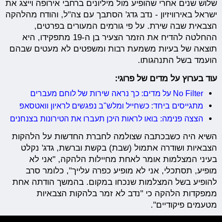
שלוש שנים אחרי שהופיע מול מיליונים ברחבי אירופה וייצג את
ישראל באירוויזיון - נדב גדג' הסתבך עם צה"ל, והודח מהלהקה
הצבאית שבה שירת. על פי גורמים המעורים בפרטים,
ההחלטה להדיח את הזמר הצעיר בן ה-19 מתפקידו, היא
תוצאה של בעיות משמעת רבות ומשפטים לא מעטים שבהם
הועמד בשל התנהגותו.
עוד בערוץ על מדים של פרוגי:
No Filter על מדים: כך נראה שירות של לוחם מעברים
מתגייסים ביחד: כשחייל ומלש"ב נפגשים לראיון וואטסאפ
הצצה פנימה: בואו לראות היכן תעברו את הטירונות בצנחנים
השיא היה כשבכתבה שצולמה לחברת החדשות על הלהקות
הצבאיות ושודרה אתמול (שבת) בקשת וברשת, גדג' נקלט
בעיני המצלמות אומר לאחת מחיילות הלהקה, "אני לא
מופיע, תסתכלי, אני לא מופיע כפרה עלייך", כלומר סרב
להופיע בשל המצלמות שנכחו במקום. בהמשך הודתה אחת
ממפקדות הלהקה כי "נדב לא זמר בלהקות הצבאיות
מטעמים פיקודיים".