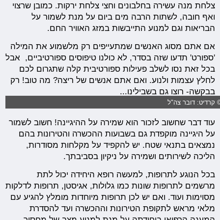
צלחת מנה עשירה בחלבונים וחצי צלחת ירקות. כמובן שרצוי
ואף חובה, לשתות הרבה מים ביום על מנת לשמור על
הבריאות וגם למנוע התייבשות במזג האוויר החם.
אם אתם מסוג האנשים שמתעייפים רק מלשמוע את המילה
'ספורט' תדעו שזה בסדר, לא כולנו טיפוסים ספורטיביים, אבל
בכל זאת נסו לשלב פעילות ספורטיבית קלה שתגרום לכם
לחלץ עצמות ולנוע. ואם אתם אנשים של ריצה? מה טוב! רק
בבקשה- רוצו גם בשבילינו...
 קרדיט: דובר צה"ל
עוד דבר שחשוב לזכור הוא שמירה על ההיגיינה! חשוב לשמור
על היגיינה מוקפדת גם בשבועות ההכשרה והטירונות בהם
נמצאים בתנאי שטח. יש להקפיד על מקלחות מסודרות,
הליכה לשירותים ושמירה על ניקיון בסביבתך.
בכל הנוגע לתרופות, למעשה רופא היחידה יכול לתת
מרשמים לתרופות שונות כמו גלולות, אגיסטן, תרופות לדלקות
מסוימות ועוד. ואם יש לכן תרופות מיוחדות מומלץ להגיע עם
מלאי מראש לתקופת הטירונות וההכשרה ועד להסדרת
המענה הרפואי ביחידתה על מנת למנוע מצב של מחסור