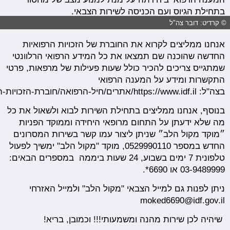
בתחילת הגיוס ועם הכניסה לשירות הצבאי.
© קרדיט: דובר צה"ל
אנחנו ממליצים לקרוא את החוברת של הזכויות הרפואיות
החדשה שהוכנה שם תמצאו את כל המידע הרפואי הרלוונטי
שמתגייס צריכים להכיר כולל שעות פעילות של מרפאות, פרטי
התקשרות ומידע על המענה הרפואי
בצה"ל: https://www.idf.il/אתרים/חיל-הרפואה/חוברת-הזכויות-הרפואיות/
בנוסף, אנחנו ממליצים בתחילת השירות לבוא ולשאול את כל
מה שלא ידעתן על התחום מרופאי היחידה וממוקד הפניות
״מוקד מקול הלב״ שניתן ליצור עמו קשר בשירות המסרונים
החדש במספר 0529990110, מוקד "מקול הלב" ימשיך לפעול
טלפונית 7 ימים בשבוע, 24 שעות ביממה במספרים הבאים:
03-9489999 או 6690*.
ניתן לפנות גם למייל הצבאי "מקול הלב" ולמייל האזרחי
moked6690@idf.gov.il
שיהיה לכן שירות מהנה ומשמעותי!!! וכמובן, בריא!