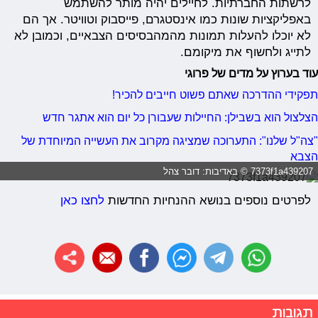
לרשתות החברתיות. לחיילים יהיה מותר להשתמש
באפליקציות שונות כמו אינסטגרם, פייסבוק וטוויטר. אך הם
לא יוכלו להעלות תמונות מהמהבסיסים הצבאיים, וכמובן לא
לתייג ולחשוף את מיקומם.
עוד בערוץ על מדים של פרוגי
תפקידי ההדרכה שאתם פשוט חייבים להכיר!
הצלצול הוא בשבילן: החיילות שעבורן כל יום הוא אתגר חדש
"צה"ל שלנו": התערוכה שמציגה מקרוב את העשייה המיוחדת של
הצבא
7373f1a439207 © באדיבות: דובר צהל
לפרטים נוספים בנושא ההנחיות החדשות
לחצו כאן
תגובות