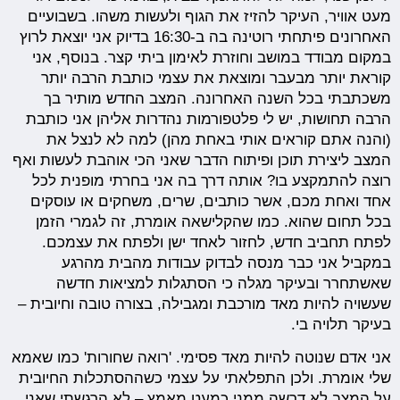
מעט אוויר, העיקר להזיז את הגוף ולעשות משהו. בשבועיים
האחרונים פיתחתי רוטינה בה ב-16:30 בדיוק אני יוצאת לרוץ
במקום מבודד במושב וחוזרת לאימון ביתי קצר. בנוסף, אני
קוראת יותר מבעבר ומוצאת את עצמי כותבת הרבה יותר
משכתבתי בכל השנה האחרונה. המצב החדש מותיר בך
הרבה תחושות, יש לי פלטפורמות נהדרות אליהן אני כותבת
(והנה אתם קוראים אותי באחת מהן) למה לא לנצל את
המצב ליצירת תוכן ופיתוח הדבר שאני הכי אוהבת לעשות ואף
רוצה להתמקצע בו? אותה דרך בה אני בחרתי מופנית לכל
אחד ואחת מכם, אשר כותבים, שרים, משחקים או עוסקים
בכל תחום שהוא. כמו שהקלישאה אומרת, זה לגמרי הזמן
לפתח תחביב חדש, לחזור לאחד ישן ולפתח את עצמכם.
במקביל אני כבר מנסה לבדוק עבודות מהבית מהרגע
שאשתחרר ובעיקר מגלה כי הסתגלות למציאות חדשה
שעשויה להיות מאד מורכבת ומגבילה, בצורה טובה וחיובית –
בעיקר תלויה בי.
אני אדם שנוטה להיות מאד פסימי. 'רואה שחורות' כמו שאמא
שלי אומרת. ולכן התפלאתי על עצמי כשההסתכלות החיובית
על המצב לא דרשה ממני כמעט מאמץ – לא הרגשתי שאני