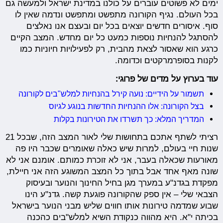
ימים לא פשוטים עוברים על כולנו במדינת ישראל ולמעשה גם
בכל העולם. נגיף הקורונה מתפשט ומתפשט ונדמה שאין לו
סוף. איסורים חדשים יוצאים בכל יום ובעצם אנו נאלצים
להסתגל להנחיות נוספות כמעט כל יום מחדש. המצב הקיים
כרגע הוא שאסור לצאת מהבית, רק לפעילויות חיוניות כמו
לקנות בסופרמרקטים וכדומה.
עוד בערוץ על מדים של פרוגי:
תשמור על הידיים: נועה קירל בהנחיות למלש"בים לקורונה
בצל הקורונה: אלו ההנחיות החדשות בנוגע לגיוס
המדריך המלא: כך תשרדו את הטירונות בקלות
רציתי לשתף אתכם בתחושות שלי לאור המצב הזה, שבכל 21
שנות חיי בעולם, למרות שיש כאלה שאומרים שכבר היו פה
מאורעות שכאלה בעבר, אני לא זוכרת כמותם. אומנם אני לא
שונה מאף אחד אבל בתוך כל המצב המשוגע הזה אני חיילת,
מפקדת בגדנ"ע במערך מגן בחיל החינוך והנוער ובעיסוק
הצבאי שלי – אין ספק שהקורונה פוגעת קשה. גדנ"ע הינו
שבוע שמדמה טירונות אותו חווים שליש מבני הנוער בישראל
בכיתה י"א. היא מהווה כנקודת השיא למלש"בים כהכנה