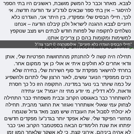
לצבא. מאחר וכבר כל המשק מושבת, ראשונים היו בתי הספר
להיסגר – אין בתי ספר שבאים לגדנ"ע עד הודעה חדשה. אי
לכך, חיילי הבסיס שלי ומפקדיו, בין היתר אני, הוגדרנו כלא
חיוניים לצבא ההגנה לישראל ולכן קיבלנו הודעה – אנחנו
נשלחים לתקופה של לפחות חודש לבתים ויש מצב שנוקפץ
למשימות ומקומות בהם כן צריכים אותנו.
"חיילי הבסיס הוגדרו כלא חיוניים", אילוסטרציה © דובר צה"ל
תחילה היה קשה לי להתנתק מהתחושות הפרטיות שלי, אותן
וודאי אחרים לא חולקים איתי או אולי כן אך ממקום אחר.
בחרתי להישאר מפקדת עד סוף השירות שלי, בחירה שלא
רבים ממפקדי הנוער עושים, לאור הרצון שלי לתרום ולהשפיע
על כמה שיותר בני נוער במדינה. התקופה הזו כל כך חסרת
וודאות, ללא דדליין, מי יודע מתי זה ייגמר? אני עתידה
להשתחרר כבר באוגוסט הקרוב ובבית משפחתי כבר התחילה
לצחוק עמי שאולי אשתחרר ואגזור את החוגר מהבית. תחילה
לא יכולתי לסבול את העובדה שיש מצב מאד גדול שנגמרו
מחזורי הפיקוד שלי. שלא אפקד יותר בגדנ"ע! מפקדים חדשים
יפתחו את שנת הלימודים הבאה בספטמבר הקרוב ואני כבר
לא אהיה ביניהם. אירוני קצת, כי לא אשקר שלאחר המון זמן