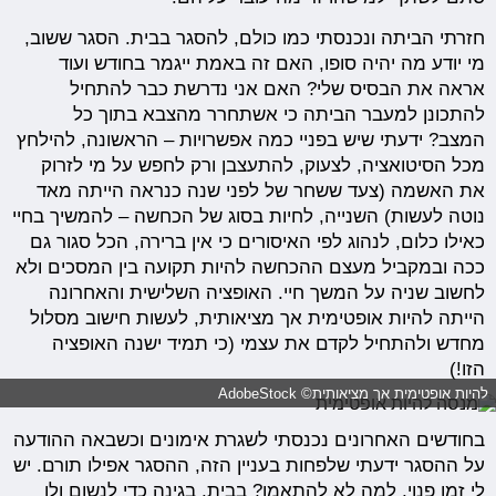
חזרתי הביתה ונכנסתי כמו כולם, להסגר בבית. הסגר ששוב,
מי יודע מה יהיה סופו, האם זה באמת ייגמר בחודש ועוד
אראה את הבסיס שלי? האם אני נדרשת כבר להתחיל
להתכונן למעבר הביתה כי אשתחרר מהצבא בתוך כל
המצב? ידעתי שיש בפניי כמה אפשרויות – הראשונה, להילחץ
מכל הסיטואציה, לצעוק, להתעצבן ורק לחפש על מי לזרוק
את האשמה (צעד ששחר של לפני שנה כנראה הייתה מאד
נוטה לעשות) השנייה, לחיות בסוג של הכחשה – להמשיך בחיי
כאילו כלום, לנהוג לפי האיסורים כי אין ברירה, הכל סגור גם
ככה ובמקביל מעצם ההכחשה להיות תקועה בין המסכים ולא
לחשוב שניה על המשך חיי. האופציה השלישית והאחרונה
הייתה להיות אופטימית אך מציאותית, לעשות חישוב מסלול
מחדש ולהתחיל לקדם את עצמי (כי תמיד ישנה האופציה
הזו!)
להיות אופטימית אך מציאותית© AdobeStock
בחודשים האחרונים נכנסתי לשגרת אימונים וכשבאה ההודעה
על ההסגר ידעתי שלפחות בעניין הזה, ההסגר אפילו תורם. יש
לי זמן פנוי, למה לא להתאמן? בבית, בגינה כדי לנשום ולו