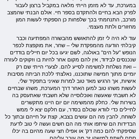
במערכת, עד לא מזמן הייתי מלאה במקביל ברצון לעבור
לפרק הבא בחיים ולהתקדם בספר חיי. אולם הבנתי שהמצב
מורכב, התנחמתי בכך שלפחות כן הספקתי לעשות המון
מחזורים ולתת מעצמי.
עוד לא היה לי זמן להתאושש מהבשורה המפתיעה וכבר
קיבלתי הודעה מהמפקדת שלי – שחר, את מוקפצת לכפר
הנופש "על הים" באולגה, לשם יגיעו בכל יום חיילים בודדים
שנכנסים לבידוד, אין להם מקום אחר להיות בו וזקוקים לעזרה
– ואת נשלחת למשימה לסייע להם. לצערי הייתי שם רק
יומיים מתוך חמישה שתוכננו, נאלצתי ללכת הביתה מסיבות
אישיות, אך הרגיש מאד טוב למרות שאיני בתפקיד שלי,
לעשות משהו טוב למען האחר דרך המערכת, משהו שבחיים
לא חשבתי שאעשה ואוכלוסייה שלא חשבתי שאתעסק בה
בשירות שלי. כחלק מהמשימה יום יום היינו מתקשרים
לחיילים כדי לוודא שכולם בסדר, עם חלקם יצא לי ממש
לשוחח, להבין מה הם עושים בצבא, קצת על חייהם ובתוך כל
הבדידות הם שיתפו אותי מה הם חשים ועשה לי טוב לדעת
שסיפקתי להם כמה דק' או אפילו חצי שעה מהיום בה יכלו
סתם לשתף למישהו זר מה עובר עליהם.