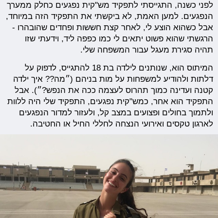
לפני כשנה, התגייסתי לתפקיד מש"קית נפגעים כחלק ממערך
הנפגעים. למען האמת, לא ביקשתי את התפקיד הזה במיוחד,
אבל כשהוא הוצע לי, לאחר קצת חששות ופחדים שהובהרו -
הרגשתי שהוא פשוט יתאים לי כמו כפפה ליד, וידעתי שזו
תהיה סגירת מעגל עבור המשפחה שלי.
המיתוס הוא, שנותנים לילדה בת 18 להתגייס, לדפוק על
דלתות ולהודיע למשפחות על מות בניהם (״מה?? איך ילדה
קטנה ועדינה כמוך תהרוס לעצמה ככה את הנפש?״). אבל
התפקיד הוא אחר, כמש"קית נפגעים, התפקיד שלי היה ללוות
ולתמוך בחולים ופצועים במצב קל, ולעזור למדור הנפגעים
לארגון טקסים ואירועי הנצחה לחללי החיל או החטיבה.