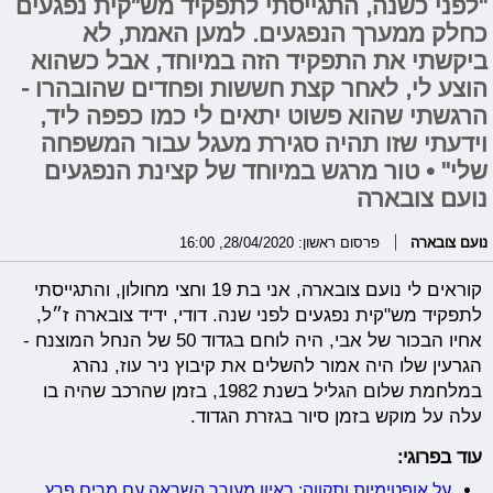
"לפני כשנה, התגייסתי לתפקיד מש"קית נפגעים
כחלק ממערך הנפגעים. למען האמת, לא
ביקשתי את התפקיד הזה במיוחד, אבל כשהוא
הוצע לי, לאחר קצת חששות ופחדים שהובהרו -
הרגשתי שהוא פשוט יתאים לי כמו כפפה ליד,
וידעתי שזו תהיה סגירת מעגל עבור המשפחה
שלי" • טור מרגש במיוחד של קצינת הנפגעים
נועם צובארה
נועם צובארה
פרסום ראשון: 28/04/2020, 16:00
קוראים לי נועם צובארה, אני בת 19 וחצי מחולון, והתגייסתי
לתפקיד מש"קית נפגעים לפני שנה. דודי, ידיד צובארה ז״ל,
אחיו הבכור של אבי, היה לוחם בגדוד 50 של הנחל המוצנח -
הגרעין שלו היה אמור להשלים את קיבוץ ניר עוז, נהרג
במלחמת שלום הגליל בשנת 1982, בזמן שהרכב שהיה בו
עלה על מוקש בזמן סיור בגזרת הגדוד.
עוד בפרוגי:
על אופטימיות ותקווה: ראיון מעורר השראה עם מרים פרץ