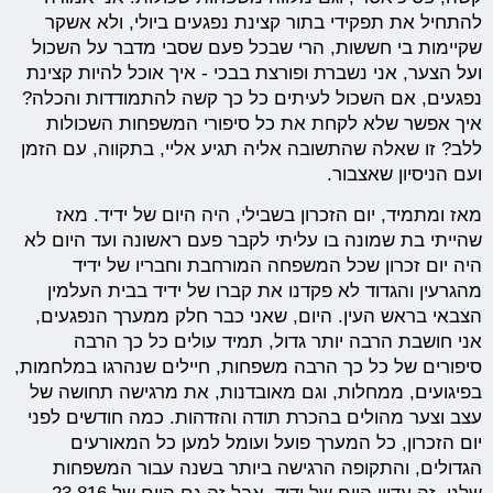
להתחיל את תפקידי בתור קצינת נפגעים ביולי, ולא אשקר
שקיימות בי חששות, הרי שבכל פעם שסבי מדבר על השכול
ועל הצער, אני נשברת ופורצת בבכי - איך אוכל להיות קצינת
נפגעים, אם השכול לעיתים כל כך קשה להתמודדות והכלה?
איך אפשר שלא לקחת את כל סיפורי המשפחות השכולות
ללב? זו שאלה שהתשובה אליה תגיע אליי, בתקווה, עם הזמן
ועם הניסיון שאצבור.
מאז ומתמיד, יום הזכרון בשבילי, היה היום של ידיד. מאז
שהייתי בת שמונה בו עליתי לקבר פעם ראשונה ועד היום לא
היה יום זכרון שכל המשפחה המורחבת וחבריו של ידיד
מהגרעין והגדוד לא פקדנו את קברו של ידיד בבית העלמין
הצבאי בראש העין. היום, שאני כבר חלק ממערך הנפגעים,
אני חושבת הרבה יותר גדול, תמיד עולים כל כך הרבה
סיפורים של כל כך הרבה משפחות, חיילים שנהרגו במלחמות,
בפיגועים, ממחלות, וגם מאובדנות, את מרגישה תחושה של
עצב וצער מהולים בהכרת תודה והזדהות. כמה חודשים לפני
יום הזכרון, כל המערך פועל ועומל למען כל המאורעים
הגדולים, והתקופה הרגישה ביותר בשנה עבור המשפחות