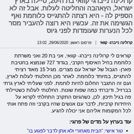
קרולינה נייברג- קוואי בת ה-20, טיילה בארץ
ישראל, הץאהבה והחליטה לעלות. אבל זה לא
הספיק לה - היא רצתה להתגייס כלוחמת ואף
הגשימה את זה. עכשיו היא רוצה להעביר מסר
לכל הנערות שעומדות לפני גיוס
קרולינה נייברג- קוואי
פרסום ראשון: 29/06/2020, 13:02
קוראים לי קרולינה נייברג- קוואי, אני בת 20 ואני משרתת
כלוחמת בחיל האיסוף הקרבי, בגדוד 727 שנמצא בחטיבת
פארן- הגבול של ישראל עם מצרים. מגיל 15 מאוד רציתי
להתגייס, במיוחד כלוחמת. לאחר מכן החלטתי לעלות לארץ,
ועם זה התגבר החלום להיות לוחמת. לפני שעליתי לארץ גרתי
בברזיל, ודיברתי כמה שפות שונות. החלטתי לעלות כשטיילתי
פה בגיל תיכון. לכן, כשהגיוס התקרב התחלתי לקרוא על
היחידות קרביות, לדבר עם אנשים שהיו בקרבי וזה פתח אותי
לכל המקומות אליהם אני יכולה להגיע.
עוד בערוץ על מדים של פרוגי:
טור אישי: "הבית מאחורי ולא אתן לדבר לפגוע בו"