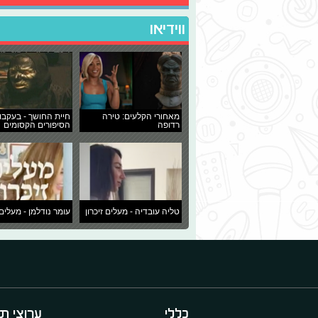
ווידיאו
מאחורי הקלעים: טירה
חיית החושך - בעקבו
רדופה
הסיפורים הקסומים
טליה עובדיה - מעלים זיכרון
עומר נודלמן - מעלים 
כללי
ערוצי תו