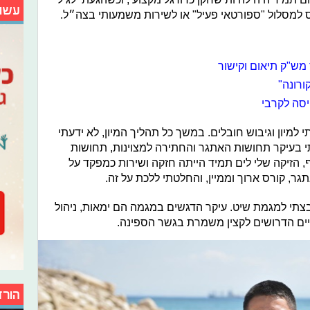
עשו
ס למסלול "ספורטאי פעיל" או לשירות משמעותי בצה״ל.
מש"ק תיאום וקישור
ורונה"
יסה לקרבי
למיון וגיבוש חובלים. במשך כל תהליך המיון, לא ידעתי
י בעיקר תחושות האתגר והחתירה למצוינות, תחושות
, הזיקה שלי לים תמיד הייתה חזקה ושירות כמפקד על
גר, קורס ארוך וממיין, והחלטתי ללכת על זה.
תי למגמת שיט. עיקר הדגשים במגמה הם ימאות, ניהול
עיים הדרושים לקצין משמרת בגשר הספינה.
הורד