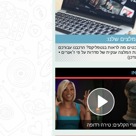
לצים שלנו:
ים מה לראות בנטפליקס? הרכבנו עבורכם
 המלצה ענקית של סדרות על פי ז׳אנרים •
כן)
או
רי הקלעים: טירה רדופה