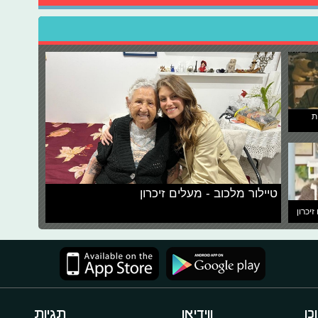
ת
טיילור מלכוב - מעלים זיכרון
זיכרון
כן
ווידיאו
תגיות