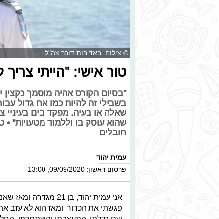
© צילום: באדיבות דובר צה"ל
טור אישי: "הייתי צריך ל
"בסיום הקורס אהיה מוסמך כקצין י
בשבילי זה להיות כמו אח גדול עבו
שאלה או בעיה. מפקד בים בעיניי צ
שהוא עוסק בו וללמוד מטעויות" • טו
חובלים
עמית יהוד
פרסום ראשון: 09/09/2020, 13:00
אני עמית יהוד, בן 21 
פגשתי את הכדור, ומאז הוא לא עזב את
שם גדלתי, התעצבתי והשתפרתי. החלום 