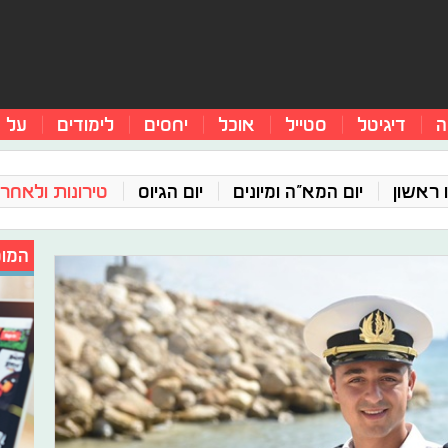
ה
דיגיטל
סטייל
אוכל
יחסים
לימודים
על 
 ראשון
יום המא"ה ומיונים
יום הגיוס
טירונות ולאחר 
המומ