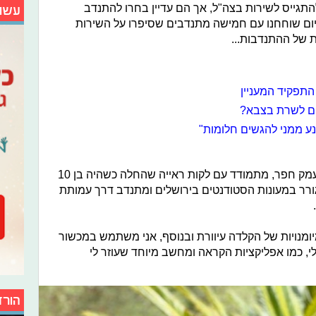
התגייס לשירות בצה"ל, אך הם עדיין בחרו להתנדב
עשו
יום שוחחנו עם חמישה מתנדבים שסיפרו על השירות
 של ההתנדבות...
תפקיד המעניין
כים לשרת בצבא?
נע ממני להגשים חלומות"
אמיר שטראח בן 21, מכפר זמר שליד עמק חפר, מתמודד עם לקות ראייה שהחלה כשהיה בן 10
רר במעונות הסטודנטים בירושלים ומתנדב דרך עמותת
יומנויות של הקלדה עיוורת ובנוסף, אני משתמש במכשור
י, כמו אפליקציות הקראה ומחשב מיוחד שעוזר לי
הורד