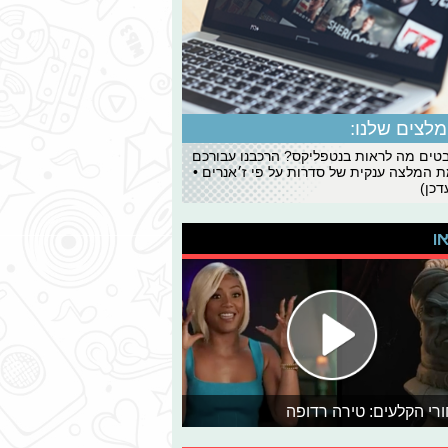
לצים שלנו:
ים מה לראות בנטפליקס? הרכבנו עבורכם
 המלצה ענקית של סדרות על פי ז׳אנרים •
כן)
או
רי הקלעים: טירה רדופה