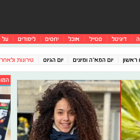
ה
דיגיטל
סטייל
אוכל
יחסים
לימודים
על 
 ראשון
יום המא"ה ומיונים
יום הגיוס
טירונות ולאחר 
המומ