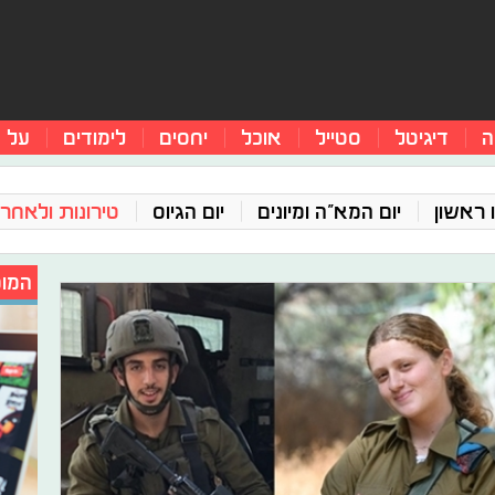
ה
דיגיטל
סטייל
אוכל
יחסים
לימודים
על 
 ראשון
יום המא"ה ומיונים
יום הגיוס
טירונות ולאחר 
המומ