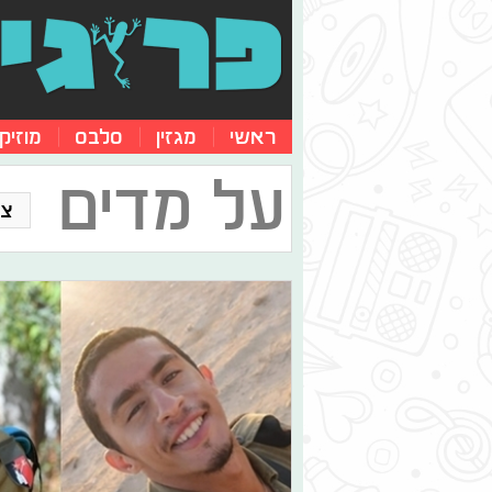
ראשי
מגזין
סלבס
מוזיק
על מדים
צו