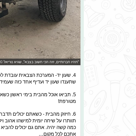
"תהיו חברותיים, זזה הכי חשוב בצבא", שגיא נוריאל ©
4. שעון יד- המערכת הצבאית עובדת לפ
שתענדו שעון יד ועדיף אחד כזה שעמיד 
5. תביאו אוכל מהבית בימי ראשון כש
מטורפת!
6. חיזוק מהבית - כשאתם יכולים תדבר
תוותרו על שיחה יומית למישהו אהוב ו
כמה קשה יהיה. אתם גם יכולים להביא
אתכם לכל מקום…