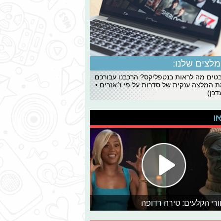
לצים שלנו:
ים מה לראות בנטפליקס? הרכבנו עבורכם
 המלצה ענקית של סדרות על פי ז׳אנרים •
כן)
או
רי הקלעים: טירה רדופה