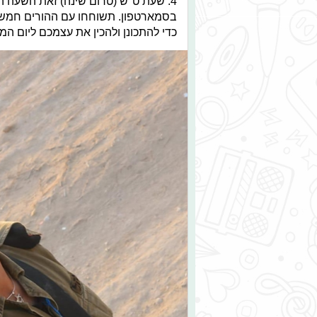
4. שעת ט"ש (טרום שינה) זאת השעה ה
בסמארטפון. תשוחחו עם ההורים חמש דק
כדי להתכונן ולהכין את עצמכם ליום המ