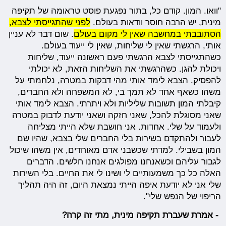
"וואו. המון. קודם כל, בתור נפגעת פוסט טראומה של תקיפה
מינית, יש הרבה חוסר וודאות בעולם.
לפני שהתגייסתי לצבא,
הסתובבתי במחשבה שאין לי מקום בעולם
. שום דבר לא עניין
אותי, הרגשתי שאין לי שליחות, שאין לי ייעוד בעולם.
כשהתגייסתי לצבא הרגשתי פעם ראשונה ייעוד, שליחות
ויכולת להגן. כשהרגשתי את השליחות הזאת, לא יכולתי
להפסיק. הצבא לימד אותי מהי דבקות במטרה, נלחמתי על
משהו כשאף אחד לא תמך בי, לא המשפחה ולא החברים,
קיבלתי המון תשובות שליליות ולא ויתרתי. הצבא לימד אותי
שאני מסוגלת להכל, שאני חזקה ושאני יודעת לדבוק במטרה
ולעמוד על שלי. אחדות. אני חושבת שלא הייתי מצליחה
לעבור ולהתקדם בשירות בלי החברים שלי בצבא, שהיו שם
המון בשבילי. למדתי שכשבני אדם מאוחדים, אין משהו שיכול
לגבור עליהם וכשאנחנו מפולגים אנחנו חלשים. הדברים
האלה כל כך משמעותיים לי ושינו לי את החיים. בלי השירות
שלי אני לא יודעת איפה הייתי נמצאת היום, זה היה תהליך
הריפוי של הנפש שלי".
- אמרת שעברת תקיפה מינית, מתי זה קרה?