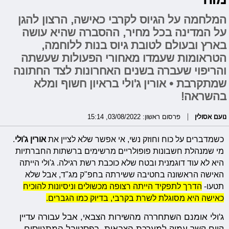
המלחמה על הגיוס לקרבי כאישה, הרצון להגן
על המדינה בכל מחיר, ההסברה שהיא עושה
בארץ ובעולם לטובת גיוס בנות ללוחמה,
הטראומות שעמדו מאחורי הפעולות שעשתה
והריפוי שעברה בשנים האחרונות לצד החתונה
שמתקרבת • אורין ג'ולי בראיון חשוף ומלא
בהשראה!
נועם אסולין
פרסום ראשון: 03/08/2022, 15:14
כשמדברים על כוח וחוזק נשי, אי אפשר שלא לציין את
אורין ג'ולי
.
מי שמנהלת חשבונות פופולריים מרשימים ברשתות החברתיות
היא לא עוד דוגמנית ובטח שלא כוכבת רשת רגילה. ג'ולי הי
יתה
האישה הראשונה בחטיבה ששירתה בחפ"ק מג"ד, אבל שלא
תטעו-
הדרך לתפקיד הייתה רצופה מכשולים וניסיונות להוכיח
כאישה היא מסוגלת לשרת בקרבי, בדיוק כמו הגברים.
ג'ולי אומנם השתחררה מהשירות הצבאי, אבל עבורה עדיין
קיים קשר עמוק למערכת הצבאית. בפסטיבל המתגייסים