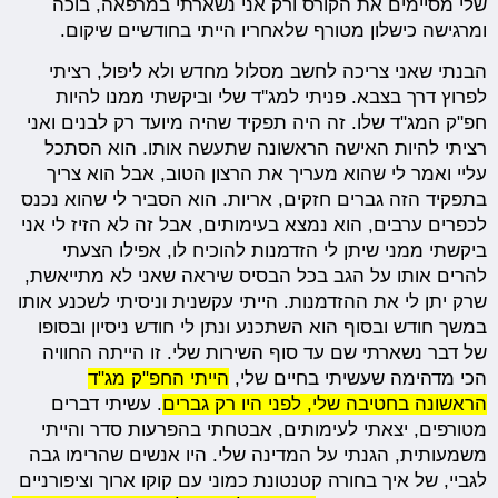
שלי מסיימים את הקורס ורק אני נשארתי במרפאה, בוכה
ומרגישה כישלון מטורף שלאחריו הייתי בחודשיים שיקום.
הבנתי שאני צריכה לחשב מסלול מחדש ולא ליפול, רציתי
לפרוץ דרך בצבא. פניתי למג''ד שלי וביקשתי ממנו להיות
חפ"ק המג"ד שלו. זה היה תפקיד שהיה מיועד רק לבנים ואני
רציתי להיות האישה הראשונה שתעשה אותו. הוא הסתכל
עליי ואמר לי שהוא מעריך את הרצון הטוב, אבל הוא צריך
בתפקיד הזה גברים חזקים, אריות. הוא הסביר לי שהוא נכנס
לכפרים ערבים, הוא נמצא בעימותים, אבל זה לא הזיז לי אני
ביקשתי ממני שיתן לי הזדמנות להוכיח לו, אפילו הצעתי
להרים אותו על הגב בכל הבסיס שיראה שאני לא מתייאשת,
שרק יתן לי את ההזדמנות. הייתי עקשנית וניסיתי לשכנע אותו
במשך חודש ובסוף הוא השתכנע ונתן לי חודש ניסיון ובסופו
של דבר נשארתי שם עד סוף השירות שלי. זו הייתה החוויה
הכי מדהימה שעשיתי בחיים שלי,
הייתי החפ"ק מג"ד
הראשונה בחטיבה שלי, לפני היו רק גברים
. עשיתי דברים
מטורפים, יצאתי לעימותים, אבטחתי בהפרעות סדר והייתי
משמעותית, הגנתי על המדינה שלי. היו אנשים שהרימו גבה
לגביי, של איך בחורה קטנטונת כמוני עם קוקו ארוך וציפורניים