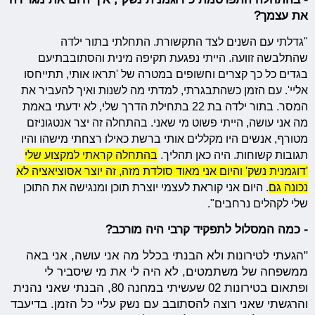
את עצמך?
"גדלתי עם השנים לצד התקשורת. התחלתי בתור ילדה
שהתלבשה זוועה. הייתי נפגעת תקיפה מינית והסתובבתיעם
בגדים כל כך קצרים וחשופים במטרה של 'תראו אותי, תתייחסו
אליי'. עם הזמן
כשהתבגרתי, למדתי מה לשנות ואיך להעביר את
המסר. בתור ילדה בת 22 בתחילת הדרך שלי, לא ידעתי באמת
מה אני עושה, הייתי פשוט מי שאני. בהתחלה זה יצר אנטגוניזם
מטורף, אנשים היו מקללים אותי ברשת כאילו רצחתי מישהו והיו
תגובות קשוחות. היה כאן תהליך.
בהתחלה קראתי למקצוע שלי
'דוגמנית נשק' והיום אני מאוד סולדת מזה, זה יוצר אסוציאציה לא
נכונה גם
. היום אני קוראת לעצמי יוצרת תוכן ומנגישה את התוכן
שלי לקהלים נרחבים".
- כמה המסלול לתפקיד קרבי היה מורכב?
"הגעתי לטירונות ולא הבנתי בכלל מה אני עושה, אני באה
ממשפחה של משתמטים, לא היה לי את מי שיסביר לי
ופתאום בטירונות 02 שעשיתי במחנה 80, הבנתי שאני נהנית
והרגשתי שאני רוצה להסתובב עם נשק עליי כל הזמן. בדיעבד