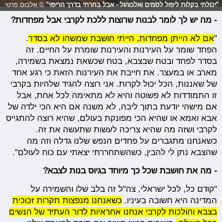
"יכולתי בקלות ליפול לסמים ואלכוהול - אבל בחרתי בדרך הריפוי"
© אלבום פרטי
- מה יש לך לומר לבנות שרוצות ללכת לקרבי אבל מפחדות?
"
אם לא הייתן מפחדות, הייתי חושבת שמשהו לא בסדר
.
הפחד שומר על העירנות והעירנות שומרת על החיים. זה
בסדר לפחד ובטח שבצבא, בטח שכשאת נמצאת בשמירה,
מארב או במעצר. את חייבת את העירנות הזאת כי רגע אחד
של שאננות, הכל יכול לקרות. אני רוצה להגיד שלהיות בקרבי
זו התמודדות לא פשוטה והיא לא מתאימה לכל אחת, אבל
אם מישהי יודעת בתוך ליבה, לא משנה אם היא הכי ילדה של
אבא ואמא או שהיא הכי מפונקת בעולם, שהיא רוצה להתגייס
לקרבי ושזה מה שהיא צריכה לעשות שתעשה את זה.
כשאנחנו מתגברים על פחדים הנפש שלנו גדלה וזה מה
שהצבא נתן לי להבין, כשהשתחררתי יצאתי עם כוח לעולם".
- מה את חושבת שכל כך מיוחד בגיוס בנות לצבא?
"קודם כל, לכל ישראלי, צה"ל זה בלב שלו והשמירה על
המדינה היא חשובה בעיניו.
כשאנחנו מנפצות תקרות זכוכית
בצבא והולכות לקרבי אנחנו אחראיות לדור העתיד של הנשים