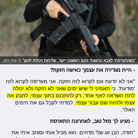
"
כשהתגייסתי לצבא הרגשתי פעם ראשונה ייעוד, שליחות ויכולת להגן"
© עידן כהן
- היית מגדירה את עצמך כאישה חזקה?
"אני לא יודעת אם לקרוא לזה חזקה. אני מעדיפה לקרוא לזה
'מודעת'. כי
תאמיני לי שיש ימים שאני לא חזקה ולא יכולה
לתת השראה לאף אחד, רק להתכנס בתוך עצמי, לחבק את
עצמי ולהיות שם עבור עצמי.
למדתי לקבל גם את הימים
האלו".
- מגיע לך מזל טוב, ל
אחרונה התארסת
"תודה, הבן זוג שלי מדהים. הוא מכיל אותי וסוחב איתי את