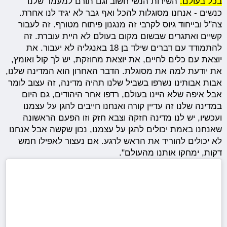
בכל בעולם.
השירות הנשי חשוב וגם תורם למעמד שלנו
כנשים - אנחנו מסוגלות להכל ואף גבר לא יגיד לנו אחרת.
צה"ל ובייחוד גיוס לקרבי זה מנגנון פיתוח מטורף. זה לעבור
קשיים ואתגרים שבשום מקום בעולם לא היית עוברת. זה
להתמודד עם דברים שילד בן 18 באנגליה לא יעבור. את
יוצאת עם כלים לחיים, את יוצאת מחוזקת, יש לך קול ואומץ,
את יודעת למה את מסוגלת. הדבר האחרון הוא המדינה שלנו,
אבות אבותינו נשרפו בשביל שלנו תהיה מדינה, זה עצוב לומר
אבל איפה שלא היינו בעולם, רדפו אחר היהודים, גם היום
במדינה שלנו זה עדיין קורה ואנחנו חייבים להגן על עצמנו
ועכשיו, יש לנו מדינה חזקה וצבא חזק וזו הפעם הראשונה
שאנחנו באמת יכולים להגן על עצמנו, נכון שקשה אבל אנחנו
לא יכולים להוריד את הראש לרגע. אם נעצור לאפילו חמש
דקות, ימחקו אותנו מהעולם".