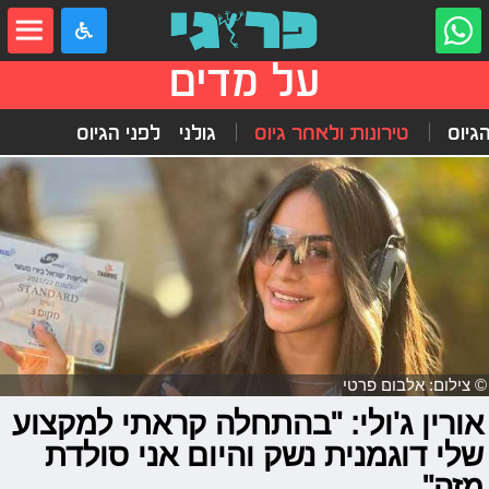
על מדים
הגיוס
טירונות ולאחר גיוס
גולני
לפני הגיוס
© צילום: אלבום פרטי
אורין ג'ולי: "בהתחלה קראתי למקצוע
שלי דוגמנית נשק והיום אני סולדת
מזה"