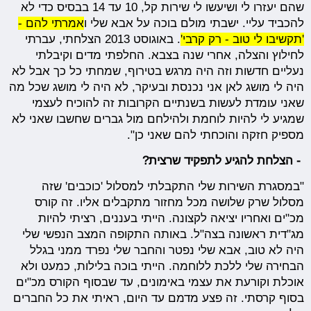
שהם יעזרו לי ושיעשו לי שירות קל, 10 עד 14 בבסיס כדי לא
להכביד עליי. ישבתי מולם בוכה על אבא שלי ו
אמרתי להם -
'תקשיבו לי טוב - רק קרבי'
. באוגוסט 2013 הצלחתי, עברתי
לחילוץ והצלה, אחרי שנה בצבא. החלפתי מדים וקיבלתי
נעליים חדשות וזה היה מרגש בטירוף, שמחתי כל כך אבל לא
היה לי מושג לאן אני נכנסת ובעיקר, לא היה לי מושג שכל מה
שאני עומדת לעשות בשנתיים הקרובות זה להוכיח לעצמי
שמגיע לי להיות לוחמת ולהילחם מול גברים שחשבו שאני לא
מספיק חזקה והוכחתי להם שאני כן".
- הצלחת להגיע לתפקיד שרצית?
"במסגרת השירות שלי התקבלתי למסלול 'כוכבים' שזה
מסלול שרק שלושה מכל מחזור מתקבלים אליו. זה קורס
מכ"ים ואחריו יציאה לקצונה. הייתי בעננים, רציתי להיות
מג"דית ראשונה בצה"ל. באותה התקופה המצב הנפשי שלי
היה לא טוב, אבא שלי נפטר והחבר שלי נפרד ממני בגלל
הבחירה שלי ללכת ללוחמה. הייתי בוכה בלילות, כמעט ולא
אוכלת וקורעת את עצמי באימונים, עד שבסוף הקורס מכ"ים
בסוף קרסתי. זה פצע מדמם עד היום, ראיתי את כל החברים