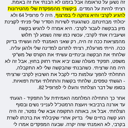
זה נשען על טראומה אבל בזמנו לא הבנתי את זה באמת.
רציתי להיות על המדים.
ביקשתי מהמפקדת שלי מהטירונות
להגיע לקרבי והיא צחקה לי בפרצוף
, היה לי פרופיל 64 ולא
יכולתי מבחינתם. כשהגעתי לשירות הסדיר שלי פניתי לקצינת
מיון בבקשה לעבור לקרבי. היא אמרה לי להגיש בקשה
ושיעבירו אותי לקרבי, עכשיו כמו שזה נשמע לך תלוש
מהמציאות ככה זה היה, רק שאני האמנתי לזה ועשיתי בדיוק
ככה. הייתי מורעלת, רציתי לתרום למדינה שלי ולהגן עליה.
שלחתי את הבקשה ובינתיים עשיתי את הקורס של מש"קי
משפט, תפקיד מעולה שגם יביא אותי רחוק בחוץ, אבל זה לא
היה מה שרציתי. כשהבנתי שהבקשה שלי לא התקבלה,
התחלתי להפוך עולמות כדי לקבל את השיבוץ לקרבי שרציתי
- הגשתי טפסים, שלחתי בקשות והתחלתי ועדות רפואיות.
בסופו של דבר הצלחתי והעלו לי לפרופיל 82.
אחר כך התחילה המלחמה האמיתית על התפקיד - הגעתי
עד אורנה ברביבאי ויועצת הרמטכ"ל לענייני נשים ובסוף
הצלחתי. אבל אז, באותה התקופה אבא שלי נפטר, זה היה
רגע קשה בחיים שלי בדיוק אחרי שקיבלתי את ברכתו לשרת
בקרבי, לא האמנתי שזה יקרה. שבעה המפקדים אמרו לי