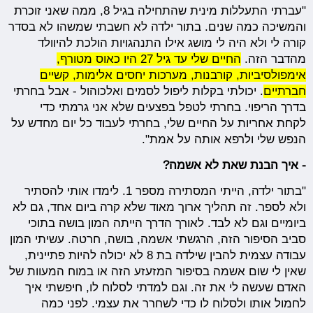
"עברתי התעללות מינית שהתחילה בגיל 8, ממה שאני זוכרת
והמשיכה כמה שנים. בתור ילדה לא חשבתי שמשהו לא בסדר
קורה לי ולא היה לי מושג אילו התנהגויות הולכת להיוולד
מהדבר הזה.
החיים שלי עד גיל 27 היו כאוס מטורף,
אימפולסיביות, קורבנות, מערכות יחסים אלימות, קשיים
חברתיים
. יכולתי בקלות ליפול לסמים ואלכוהול - אבל בחרתי
בדרך הריפוי. בחרתי לטפל בפצעים שלא אני גרמתי כדי
לקחת אחריות על החיים שלי, בחרתי לעבוד כל יום מחדש על
הנפש שלי ולרפא אותה על אמת".
- איך הבנת שאת לא אשמה?
"בתור ילדה, הייתי המסתירה מספר 1. לימדו אותי להסתיר
ולא לספר. זה תהליך ארוך מאוד שלא קרה ביום אחד, גם לא
ביומיים וגם לא לבד. לאורך הדרך הייתה המון בושה בתוכי
סביב הסיפור הזה, הרגשתי אשמה, בושה, חרטה. עשיתי המון
עבודה עצמית להבין שילדה בת 8 לא יכולה להיות פתיינית,
שאין לי שום אשמה בסיפור המזעזע הזה או במוח המעוות של
האדם שעשה לי את זה. וגם למדתי לסלוח לו, חיפשתי איך
לחמול אותו ולסלוח לו כדי לשחרר את עצמי. לפני כמה