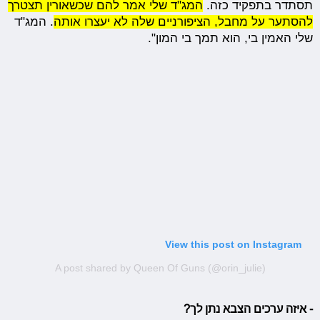
תסתדר בתפקיד כזה.
המג"ד שלי אמר להם שכשאורין תצטרך
להסתער על מחבל, הציפורניים שלה לא יעצרו אותה
. המג"ד
שלי האמין בי, הוא תמך בי המון".
View this post on Instagram
A post shared by Queen Of Guns (@orin_julie)
- איזה ערכים הצבא נתן לך?