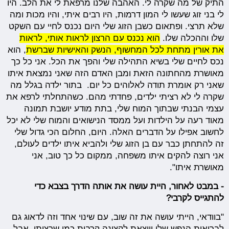
התיק של מה שקרה לי. האהבה שלנו מרפאת לי את הלב. היו
לי בני זוג שעשו לי המון דרמות, היו רבים איתי, והיו מכות ומה
שלא תרצי. ופתאום כשבן הזוג שלי היום נכנס לחיי עם השקט
שלו וההכלה שלו.
הוא נכנס עם הרצון לראות אותי, לראות
את אורין מתחת לכל המחשוף, הנשק והאישיות שברשת
, הוא
נכס לחיים שלי בשיא התהילה שלי והפך את הכל. אני כל כך
מאושרת מהחתונה הזאת ומבן האדם הזה שאני נמצאת איתו
שאני רק אומרת תודה לאלוהים כל יום. בתור ילדה בגלל מה
שקרה לי לא רציתי ילדים, פחדתי מהם. כשהתחלתי לרפא את
עצמי הבנתי שבתוך המוח שלי, בתת מודע יושבת תמונה
מאוד רעה על הילדות ועל ממסד הנישואים והמוח שלי לא יכל
לחשוב אפילו על הדברים האלה. היום, החלום הכי גדול שלי
זה להתחתן כבר עם בן הזוג שלי ולהביא איתו ילדים לעולם,
אני רוצה להקים איתו משפחה, ממקום כל כך טוב, אני
מאושרת איתו".
- במבט לאחור, היית עושה את אותה הדרך בצבא כדי
להתגייס לקרבי?
"בוודאי, הייתי עושה את זה שוב, עם שינוי אחד וזה לדאוג גם
לבריאות הנפש שלי ויוצאת לקצונה קרבית כמו שרציתי. אבל