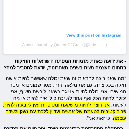
View this post on Instagram
A post shared by Queen Of Guns (@orin_julie)
- את ידועה כאחת מדמויות המפתח הישראליות החזקות
בתחום העצמה נשית בשנים האחרונות, יודעת להסביר למה?
"מה שאני רוצה להראות זה שאת יכולה שאפשר להיות אישה
חזקה בכל צורה, גם את מלאה, רזה, מטר שמונים או מטר
חמישים. אני יכולה להיות אני גם כשאני לובשת חשוף, אני
יכולה להיות הכל ואף אחד לא יכתיב לי איך להיות או מה
לעשות.
אני רוצה להיות מושקעת ומטופחת ואין לי בעיה להיות
פרובוקטיבית לטעמם של אנשים ועדיין ללכת עם נשק ולשדר
עוצמה
, כי זאת אני".
- בהתחלה התפרסמת כ"דוגמנית נשק", איך היום את מגדירה