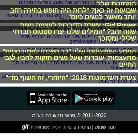
המתינות שלו"
שבועות זה כאן? "לרות היה חופש בחירה רחב
יותר מאשר לנשים כיום"
Girl Power: עשרת הדיברות לעצמה נשית
שווה זהב? "המילים שלנו יצרו סטטוס חברתי
שלילי ומסוכן"
המסע הפמיניסטי שלי: "כך הפכתי לפמיניסטית"
מתעצמות: עובדות שעל נשים חזקות להבין לגבי
החיים
צעדת השרמוטות 2018: "היזהרי, זה חשוף מדי"
2011-2026 © פרוגי תקשורת בע"מ
תנאי שימוש
מדיניות פרטיות
|