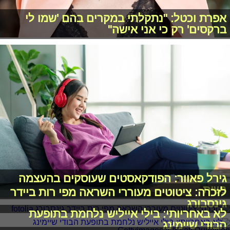
אפרת וכטל: "נתקלתי במקרים בהם 'שמו לי
ברקסים' רק כי אני אישה"
גירל פאוור: הפודקאסטים שעוסקים בהעצמה
נשית
לזכרה: ציטוטים מעוררי השראה מפי רות ביידר
גינסבורג
לא באחריותי: בילי אייליש נלחמת בתופעת
הבודי שיימינג