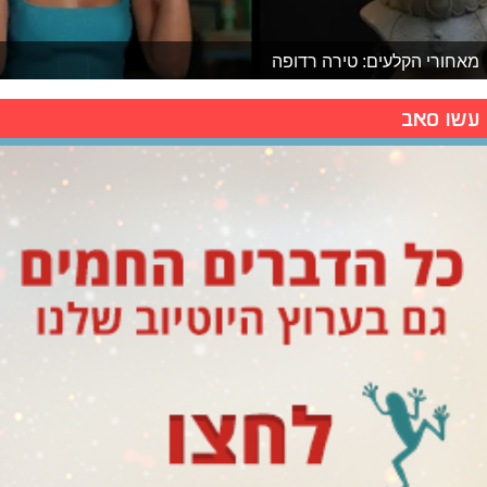
מאחורי הקלעים: טירה רדופה
עשו סאב