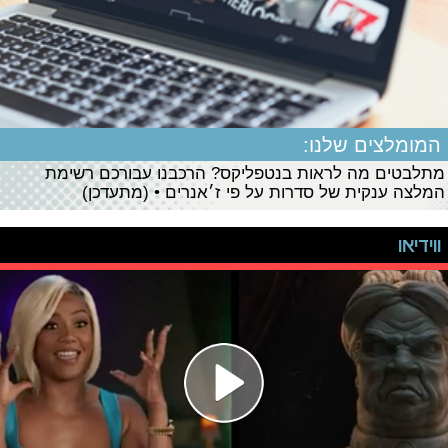
המומלצים שלנו:
מתלבטים מה לראות בנטפליקס? הרכבנו עבורכם רשימת
המלצה ענקית של סדרות על פי ז׳אנרים • (מתעדכן)
ווידיאו