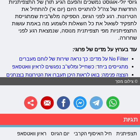
גיוסי יולי-אוגוסט נמשכים והפעם הגיע תורן של התצפיתניות
החדשות של צה"ל להתגייס היום (יום א') להתחיל את
הטירונות. רגע לפני הגיוס, הספיקה מלש"בית שמתגייסת
לתפקיד לשאול את כל השאלות ולשמוע מה באמת עושות
התצפיתניות מפי תצפיתנית מנוסה, שנמצאת רגע לפני
שחרורה.
עוד בערוץ על מדים של פרוגי:
No Filter על מדים: כך נראה שירות של לוחם מעברים
מתגייסים ביחד: כשחייל ומלש"ב נפגשים לראיון וואטסאפ
הצצה פנימה: בואו לראות היכן תעברו את הטירונות בצנחנים
© צילום מסך
תגיות
תצפיתנית
חיל האיסוף הקרבי
יום הגיוס
ראיון וואטסאפ