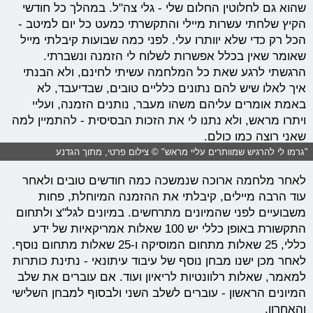
שהוא גם לחלוטין החלום שלי - גלי צה"ל. במהלך כל חודשי
הקיץ שלחתי עשרות מיילי והתקשרתי כמעט כל יום למיטב -
הכל רק כדי שלא יוותרו עלי. לפני כמה שבועות קיבלתי מייל
שאומר שאין בכלל אפשרות לשלוח לי הזמנה ונשברתי.
הרגשתי לרגע שאת כל המלחמה עשיתי לחינם, ולא הבנתי
איך לאלו שיש להם נתונים כלליים טובים, שבדיעבד, לא
באמת אומרים עליהם משהו מעבר, נותנים הזמנה, ועליי
ויתרו מראש, ולא נתנו לי את הזכות הבסיסית - להתמיין למה
שאני רוצה כמו כולם.
"גרמו לי להרגיש שמוותרים עליי מראש" © צילום פרטי, מתוך הגדנע
לאחר מלחמה ארוכה שנמשכה כמה חודשים טובים ולאחר
עוד הרבה מיילים, קיבלתי את ההזמנה המיוחלת, פחות
משבועיים לפני שהמיונים מתרחשים. במיונים לגל"צ ולתחום
התקשורת באופן כללי יש 100 שאלות אמריקאיות של ידע
כללי, 25 שאלות מתחום המוסיקה ו-25 שאלות מתחום נוסף.
לאחר מכן ישנו מבחן נוסף של עיבוד עיתונאי - נתינת כותרות
למאמר, שאלות רלוונטיות לריאיון ועוד. אם עוברים את שלב
המיונים הראשון - עוברים לשלב השני ולבסוף למבחן השלישי
והאחרון.