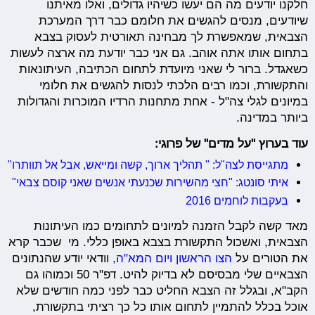
חלקנו יודעים מה הם יעשו כשיהיו גדולים, ואלו מאיתנו
שיודעים, מנסים להגשים את חלומם כבר דרך המערכת
הצבאית, שמאפשרת לך מבחינה תאורטית לעסוק בצבא
בתחום אותו אתה אוהב. גם אני כבר יודעת מה ארצה לעשות
כשאגדל. ברור לי שאני מיועדת לתחום הכתיבה, העיתונאות
והתקשורת, וכמו רבים הלכתי לנסות להגשים את חלומי
במיונים לגלי צה"ל - אחת מתחנות הרדיו המוכרות והגדולות
ביותר במדינה.
עוד בערוץ "על מדים" של פרוגי:
מתגייסת לצה"ל: " תהליך ארוך, קשה ומייאש, אבל אל תוותרו"
איתי סונטג: "חצי מהשירות שכנעתי אנשים שאני קוסם צבאי"
בעקבות לוחמים 2016
מאד קשה לקבל הזמנה למיונים לתחומים כמו העיתונות
הצבאית, ואשכול התקשורת בצבא באופן כללי. מי שכבר קרא
את הטורים על
הצו הראשון ויום המא"ה,
וודאי יודע שהנתונים
הצבאיים שלי מבסיסם לא בדיוק להיט. דפ"ר 50 וכמוהו גם
הקב"א, ובגלל זה הצבא החליט כבר לפני כמה חודשים שלא
אוכל בכלל להתמיין לתחום אותו כל כך רציתי בתקשורת,