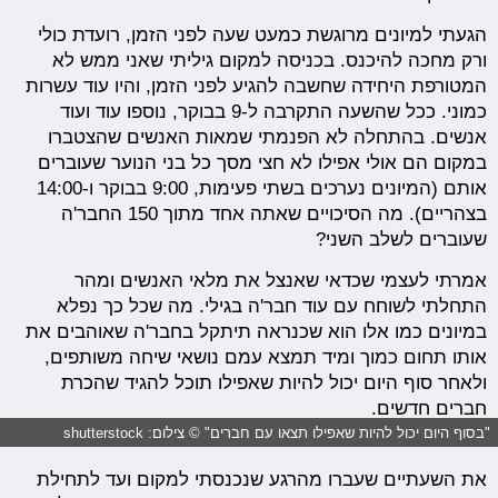
הגעתי למיונים מרוגשת כמעט שעה לפני הזמן, רועדת כולי
ורק מחכה להיכנס. בכניסה למקום גיליתי שאני ממש לא
המטורפת היחידה שחשבה להגיע לפני הזמן, והיו עוד עשרות
כמוני. ככל שהשעה התקרבה ל-9 בבוקר, נוספו עוד ועוד
אנשים. בהתחלה לא הפנמתי שמאות האנשים שהצטברו
במקום הם אולי אפילו לא חצי מסך כל בני הנוער שעוברים
אותם (המיונים נערכים בשתי פעימות, 9:00 בבוקר ו-14:00
בצהריים). מה הסיכויים שאתה אחד מתוך 150 החבר'ה
שעוברים לשלב השני?
אמרתי לעצמי שכדאי שאנצל את מלאי האנשים ומהר
התחלתי לשוחח עם עוד חבר'ה בגילי. מה שכל כך נפלא
במיונים כמו אלו הוא שכנראה תיתקל בחבר'ה שאוהבים את
אותו תחום כמוך ומיד תמצא עמם נושאי שיחה משותפים,
ולאחר סוף היום יכול להיות שאפילו תוכל להגיד שהכרת
חברים חדשים.
"בסוף היום יכול להיות שאפילו תצאו עם חברים" © צילום: shutterstock
את השעתיים שעברו מהרגע שנכנסתי למקום ועד לתחילת