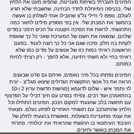
המיונים העברתי בשיחות מעניינות, שהפיגו מעט את הלחץ
שלי. בכניסה המיוחלת לחדר הבחינה, שחשבתי שלא תגיע
לעולם, נופפו לי חיילי גל"צ שהובילו אותי לשולחן בו אעשה
בהמשך את המבחן שלי. אין בפי מספיק מילים לתאר כמה
התרגשתי, לראות את הסיכה הקטנה על הכיס הימני במדים
שלהם, שנשאה את השם של המערכת שאני כל כך שואפת
לקחת בה חלק. סיכה שגם אני כל כך רוצה לענוד. בפעם
הראשונה ראיתי כמות כזו של אנשים על מדים כמו שלא
ראיתי בחיי ולא חשתי רתיעה, אלא להפך - רק רציתי להיות
כמותם.
המיונים נפתחו בכל מיני נאומים, ואיתם גם סרט שבעצם
הראה את כל אנשי התקשורת הגדולים שיצאו מגל"צ - יונית
לוי ותמר איש - שלום לדוגמא (מגישות חדשות ערוץ 2 ו-10
בהתאמה) ועוד רבים. צפיתי בסרט עם חיוך דבילי על הפרצוף
עם תחושה בלב שהגעתי למקום הנכון. המיונים התחילו וכל
הלחץ שהתערבב עם רגשותיי האחרים לפתע נעלם. מצאתי
את עצמי מתעניינת בשאלות, מאושרת בהגעתי לחלק של
העיבוד העיתונאי בו הרגשתי שהראיתי את יכולותיי. פתרתי
את המבחן באושר וחיוכים.