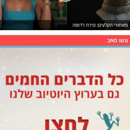
מאחורי הקלעים: טירה רדופה
עשו סאב