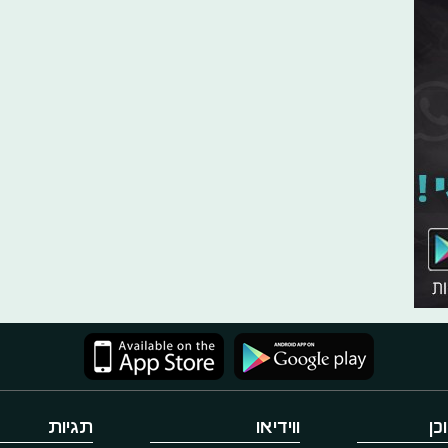
כן
ווידיאו
תגיות