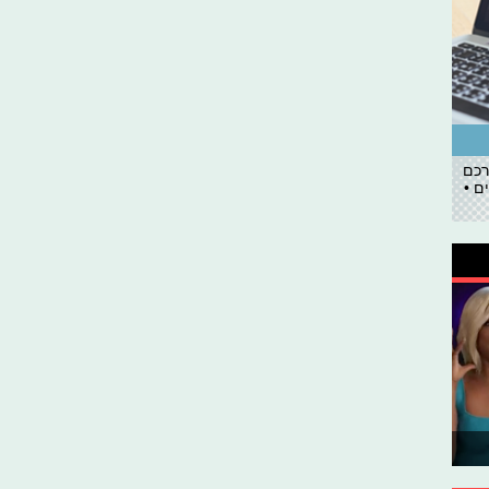
רכם
ם •