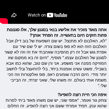
אתה מאוד מזכיר את אלישע בנאי בסגנון שלך, אלו סגנונות
פחות חזקים היום בתעשייה. זה הפחיד אותך?
"לא, האלבום לא מתנצל. יש שם השפעות של בוב דילן אבל
האלבום הזה הוא לא פופ בשום צורה. יש לי שם שיר עם
אפרת גוש אבל זה רק מהסיבה שאהבתי את זה וזה לא קשור
לסגנון של האלבום עצמו." מוסיף, "היום זה בא ממקום שזו
המוזיקה ממנה אני מושפע. אני ורן שם טוב, שהוא כמו אבא
בשבילי, פשוט עשינו אומנות ביחד, בלי להתעצל ובלי לחשוב
יותר מידי. היום הרבה שומעים ראפ, פופ ואלקטרות וזה הכי
משמח אותי בעולם. זה משהו שלי, שאני יצרתי, זה הבייבי
שלי."
איפה הכי היית רוצה להופיע?
צוחק גור ואומר, "אמפי שוני, יש שם משהו מאוד ביתי למרות
שהוא ענק. תמיד אמרתי ששם אני רוצה להופיע. זה החלום