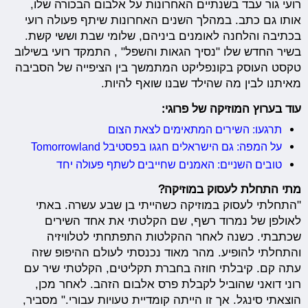
רועי גור עבד בשנתיים האחרונות על אלבום הבכורה שלו,
אותו גם כתב. במהלך השנים האחרונות שיתף פעולה רועי
בכתיבה והלחנה לאומנים ביניהם, שלומי שבת וששי קשת.
בשיר החדש שלו "נסיך הגאות והשפל" , התמקד רועי בשילוב
טקסט העוסק בקונפליקט המתמשך בין הציפייה של הסביבה
מאיתנו לבין מה שהילד שבנו שואף להיות.
עוד בערוץ המוזיקה של פרוגי:
תרגעו: השירים המתאימים לצאת הצום
על המפה: גם הישראלים חגגו בפסטיבל Tomorrowland
טובים השניים: האמנים שחייבים לשתף פעולה יחד
מתי התחלת לעסוק במוזיקה?
"התחלתי לעסוק במוזיקה כשהייתי בן שבע עשרה. באתי
לאולפן של נמרוד רשף, שם הקלטתי את אחד השירים
שכתבתי. כשנה לאחר ההקלטות התפתחתי לטלוויזיה
והתחלתי להופיע. מהר מאוד נכנסתי לעולם ההיפופ שזה
עתה קם. קיבלתי חוזה בחברת תקליטים, הקלטתי שיר עם
רוני דואני שהוביל לקבלת פרס אלבום הזהב. לאחר מכן,
הוצאתי סינגל. אך זו הייתה קומדיית טעויות עבורי." מסביר,