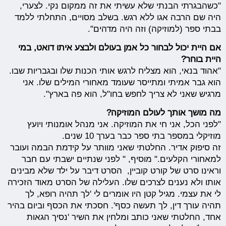
"כשהבגרתי הבנתי שלא עשיתי את זה ממקום נקי. לצערי,
היה שם הרבה אגו ללא רגש. בשלב מסויים, התחלתי ללמד
בבתי ספר (למוזיקה) וזה היה מדהים".
אם היית יכול לבחור כל אמן בעולם ולבצע איתו דואט, במי
היית בוחר?
"אהוד בנאי, הוא מצליח לרגש אותי הכנות שלו ובגבריות שבו.
הוא גבר אמיתי ומתייסר שעומד מאחורי המילים שלו. אני
מרגיש שאני לא צריך לחפש בחו"ל, הוא פה בארץ".
מה מושך אותך לעולם המוזיקה?
"לפני הכל, אני חי את המוזיקה. אני מנהל אומנותי ויועץ
מוזיקלי במספר בתי ספר כבר בערך 10 שנים.
זה סיפוק אדיר. החלטתי שאני מוותר על קידמת הבמה ועובר
למאחורי הקלעים." מוסיף, " לפני שנתיים ישבתי עם חבר
וראינו סרט של קורט קוביין, הסרט דיבר על ילד שלא מבינים
אותו ולא נענים לצרכים שלו. העלילה של הסרט מאוד הזכירה
לי את עצמי. מגיל קטן היו אומרים לי 'לך תהיה רופא, לך
תהיה עורך דין, לך תעשה כסף'. חסכתי את הכסף וביום בהיר
אחד, החלטתי שאני כותב ומלחין את השיר 'נסיך הגאות