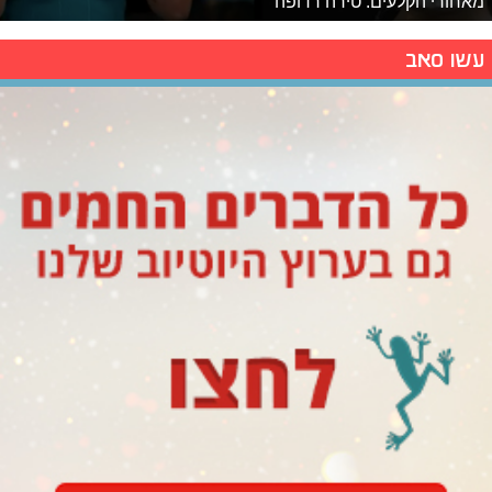
מאחורי הקלעים: טירה רדופה
עשו סאב