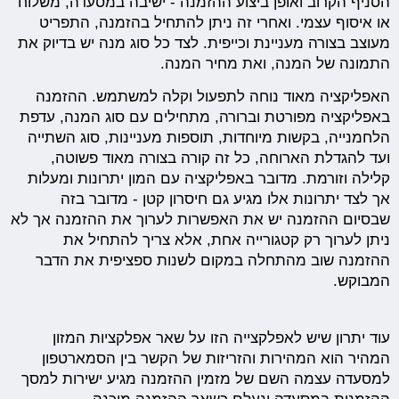
הסניף הקרוב ואופן ביצוע ההזמנה - ישיבה במסעדה, משלוח
או איסוף עצמי. ואחרי זה ניתן להתחיל בהזמנה, התפריט
מעוצב בצורה מעניינת וכייפית. לצד כל סוג מנה יש בדיוק את
התמונה של המנה, ואת מחיר המנה.
האפליקציה מאוד נוחה לתפעול וקלה למשתמש. ההזמנה
באפליקציה מפורטת וברורה, מתחילים עם סוג המנה, עדפת
הלחמנייה, בקשות מיוחדות, תוספות מעניינות, סוג השתייה
ועד להגדלת הארוחה, כל זה קורה בצורה מאוד פשוטה,
קלילה וזורמת. מדובר באפליקציה עם המון יתרונות ומעלות
אך לצד יתרונות אלו מגיע גם חיסרון קטן - מדובר בזה
שבסיום ההזמנה יש את האפשרות לערוך את ההזמנה אך לא
ניתן לערוך רק קטגורייה אחת, אלא צריך להתחיל את
ההזמנה שוב מהתחלה במקום לשנות ספציפית את הדבר
המבוקש.
עוד יתרון שיש לאפלקצייה הזו על שאר אפלקציות המזון
המהיר הוא המהירות והזריזות של הקשר בין הסמארטפון
למסעדה עצמה השם של מזמין ההזמנה מגיע ישירות למסך