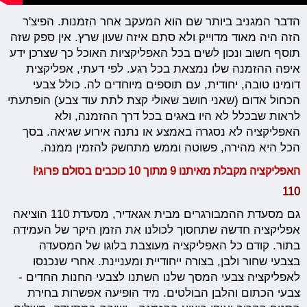
הדבר המגניב ביותר שם הוא המעקב אחר הזמנות. הפיצ'ר
הזה היה מאוד מדוייק ולא סתם איזה שעון שרץ. אין ספק שזה
תוסף חשוב ונכון לשים בכל האפליקציות האוכל כך שצרכן ידע
איפה ההזמנה שלו נמצאת בכל רגע. לפי דעתי, אפליקצית
דומינו טובה, יחודית, עם תוספים מיוחדים לה. כולל צבעי
הכחול אדום (שאני חושב שאולי קצת לתת עוד צבע) הופתעתי
לראות שבכלל לא היו באגים בכל דרך ההזמנה, ולא
האפליקציה לא נסגרה באמצע או נתנה אירוע שגיאה. בסך
הכל היא מהירה, פשוטה וממש מתחשק להזמין ממנה.
האפליקציה מקבלת מאיתנו 9 מתוך 10 כוכבים בסולם פרוגי!
110
גם מסעדת ההמבורגרים מבית אגאדיר, מסעדת 110 הוציאה
אפליקציה חדשה שתחסוך לכולנו את הזמן היקר של העמידה
בתור. קודם כל האפליקציה מעוצבת בלוגו של המסעדה
בצבעי שחור ולבן, בצורה ייחודיית ומעניינת. אחרי שנכנסו
לאפליקציה צבעי המסך שלנו השתנו לצבעי החנות החדים -
צבעי הכתום והלבן הבולטים. מיד הופיעה אפשרות בחירת