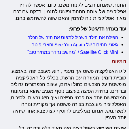
החנות שאנחנו רוצים לקנות משם. כיום, אפשר להוריד
אפליקציה של אותה החנות ופשוט להזמין. בדקנו עבורכם
מאיזו אפליקציות נוח להזמין והאם שווה להשתמש בהם.
עוד בערוץ הדיגיטל של פרוגי:
הפילה את הילד בשביל לתפוס את הזר של הכלה
גאוני: החיבור של See You Again והארי פוטר
Satellite Click Mini / "מחשב נהדר במחיר טוב"
דומינוס
לוגו האפליקציה פשוט אך מעניין, הוא מעוצב יפה ובאמצעו
קוביית דומינו המוזהה עם הרשת. בכללי כל האפליקציה
מופשטת על הצבעים כחול ואדום, עיצוב הכפתורים גדולים
וברורים. בחירת הפיצה בעיצוב נוסף מגניב שהוא בתמונות
הממחישות יותר את פרטי הפיצה ואיך היא נראית. לסיכום,
האפלקיציה מעוצבת בצורה פשוטה אך מקורית ונוחה
למשתמש. אנחנו ממליצים להוסיף קצת צבע אחר שיהיה
יותר מעניין.
אישית השימוש באפליקציה היה מאוד קלה וברורה. כל