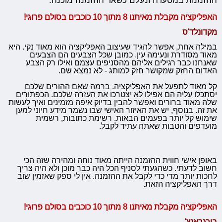
ההזמנות במסעדה ונעלם כשאר ההזמנה מוכנה.
האפליקציה מקבלת מאיתנו 8 מתוך 10 כוכבים בסולם פרוגי!
מקדונלד'ס
במילה אחת, אפשר להגיד שעיצוב האפליקציה הוא מאוד נקי. היא
מאוד מסודרת ונעימה עין. כמובן שכל הצבעים הם הצבעים
שאנחנו כבר רגילים אליהם מהסניפים עצמם ואילו רק הצבע
האדום החזק שמקושר חזק למותג - לא נמצא שם.
קל מאוד לתפעל את האפליקציה. ברמה שאם ההורים שלכם
יסתכלו עליה הם אפילו לא יצטרכו את העזרה שלכם. הכפתורים
שלה מאוד ברורים ואפשר להבין בדיוק איפה מזמינים ואיך לעשות
את זה. בנוסף, יש את האיזור האישי שבו נשמר מידע חיוני למען
שימוש קל יותר בפעמים הבאות. רשימת כתובות, רשמית
מועדפים והטבות שאתה עתיד לקבל.
באופן אישי חווית ההזמנה הייתה מאוד נוחה ומהירה שזה הכי
חשוב לדעתי. כשהגעתי לסניף הכל היה כבר מוכן ולא היה צריך
לחכות יותר מדי כדי לקבל את ההזמנה. אין לי ספק שאזמין שוב
דרך האפליקציה הזאת.
האפליקציה מקבלת מאיתנו 8 מתוך 10 כוכבים בסולם פרוגי!
בורגראנץ'