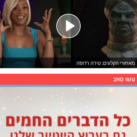
מאחורי הקלעים: טירה רדופה
עשו סאב