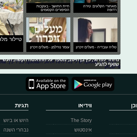
מאחורי הקלעים: טירה
חיית החושך - בעקבות
רדופה
הסיפורים הקסומים
טיילור מלכ
כפיר כץ: "יש לי מה לתת ולהוכיח"
טליה עובדיה - מעלים זיכרון
עומר נודלמן - מעלים זיכרון
כפיר כץ מנתניה בחר בעולם התיאטרון לאחר שהיה אחד משח
מיוחד לפרוגי, כץ בן ה-16, מספר על ההחלטה ה
שואף להגיע
כן
ווידיאו
תגיות
The Story
היוש או ביוש
אינסטוש
נבחרי השנה