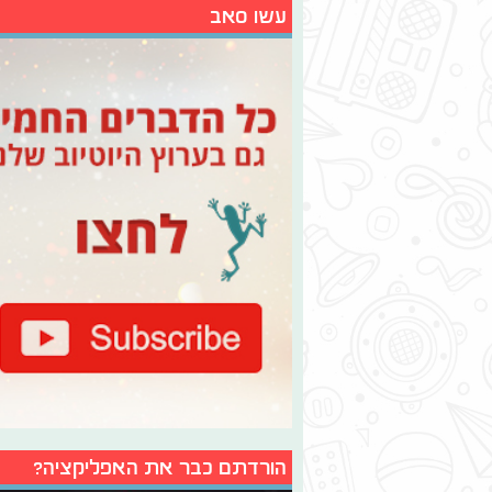
עשו סאב
הורדתם כבר את האפליקציה?