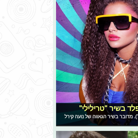
לד בשיר "טרילילי"
. מדובר בשיר הגאווה של נועה קירל