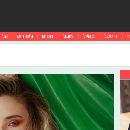
ה
דיגיטל
סטייל
אוכל
יחסים
לימודים
על 