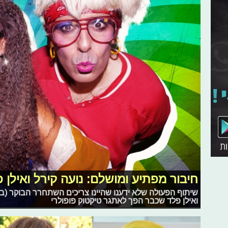
חיבור מפתיע ומושלם: נועה קירל ואילן פ
שיתוף הפעולה שלא ידענו שהיינו צריכים השתחרר הבוקר (ב')
ואילן פלד שכבר הפך לאתגר טיקטוק פופולרי