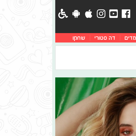
מדים
דה סטורי
שחקו