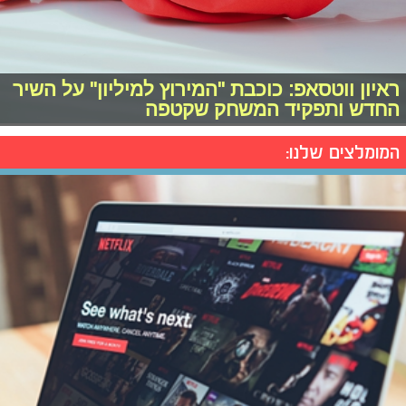
ראיון ווטסאפ: כוכבת "המירוץ למיליון" על השיר
החדש ותפקיד המשחק שקטפה
המומלצים שלנו: