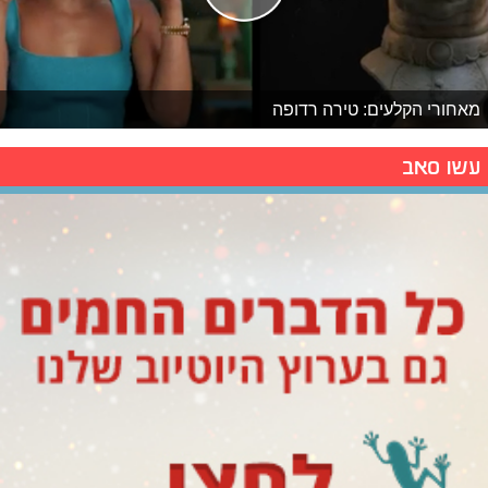
מאחורי הקלעים: טירה רדופה
עשו סאב