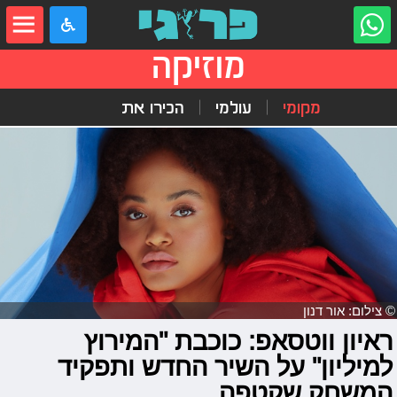
מוזיקה
מקומי
עולמי
הכירו את
© צילום: אור דנון
ראיון ווטסאפ: כוכבת "המירוץ
למיליון" על השיר החדש ותפקיד
המשחק שקטפה