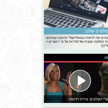
לצים שלנו:
ים מה לראות בנטפליקס? הרכבנו עבורכם
 המלצה ענקית של סדרות על פי ז׳אנרים •
כן)
או
רי הקלעים: טירה רדופה