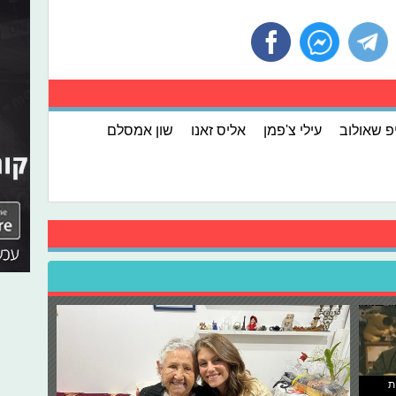
פ שאולוב
עילי צ'פמן
אליס זאנו
שון אמסלם
ת