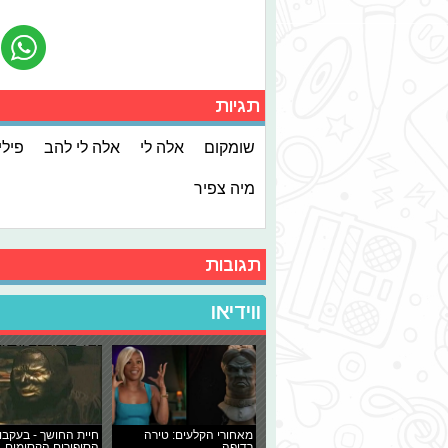
תגיות
שומקום
אלה לי
אלה לי להב
פילי
מיה צפיר
תגובות
ווידיאו
מאחורי הקלעים: טירה
חיית החושך - בעקבו
רדופה
הסיפורים הקסומים