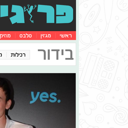
ראשי
מגזין
סלבס
מוזיק
בידור
רכילות
ק