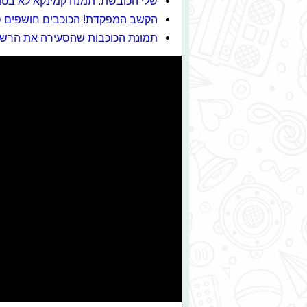
שלי הכובשת: תמנה קמינקא לא בטו
הקשב המפקדת! הכוכבים חושפים ס
תמונת הכוכבות שהסעירה את הרש