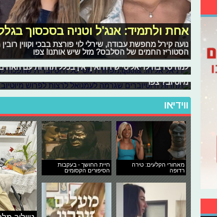
אחת ולתמיד: אנג'ל וטניה בסכסוך בגלל
דניאל אליהו: "מפחדת מטייטל היוטיוב
נועה קירל מחפשת עבודה, שירלי לוי פורצת בבכי וקווין רוב
דניאל, האחות הבכורה לבית משפחת אליהו מהיוטיוב, עושה צ
תחרות היוטיוברים שגרמה לעמנואל לרצו
הסטוריז החמים של הסלבס? מזל שיש אותנו! צפו
ומשחררת סינגל בכורה. הצטרפנו אליה בצילומי הקליפ ושמ
למה סירבה לריאליטי שירה ואיך אין בכלל תחרות עם האחים
מתכוננים לתחרות פנימית ביניהם. מי ניצח ומי הלכו מלחמ
מיוטיוב? צפו
ווידיאו
מאחורי הקלעים: טירה
חיית החושך - בעקבות
רדופה
הסיפורים הקסומים