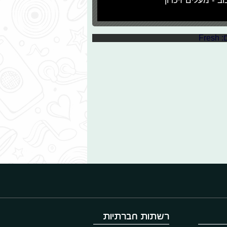
וב - מעלים זיכרון
חת אליהו, אך כעת לאחר שבלטה יחד
עם כל הפמילייה, היא החליטה לפתוח ערוץ יוטיוב לבדה בגיל 9. קבל ואת הפינה החדשה שתכיר לכם
רשתות חברתיות