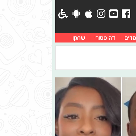
מדים
דה סטורי
שחקו