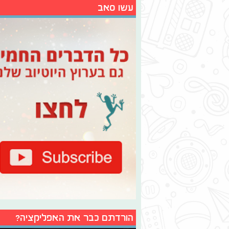
עשו סאב
הורדתם כבר את האפליקציה?