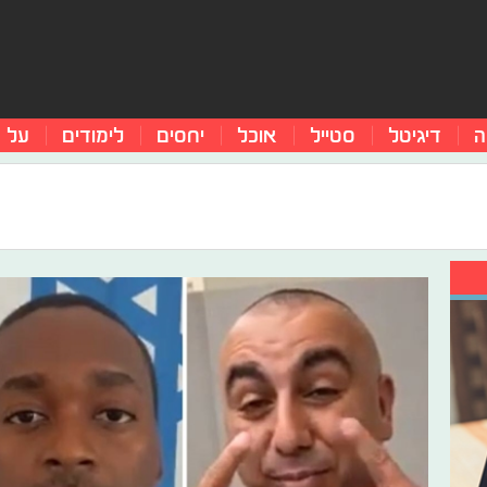
ה
דיגיטל
סטייל
אוכל
יחסים
לימודים
על 