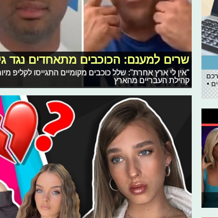
שרים למענם: הכוכבים מתאחדים נגד גי
"אין לי ארץ אחרת": שלל כוכבים מקומיים התגייסו לקליפ מיו
רכם
קהילת העבריים מהארץ
ם •