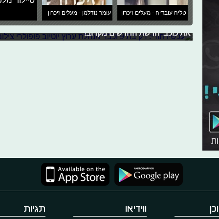
טיילור מלכ
עכשיו תורי: רק בת 9 וכבר מנהלת ערוץ יוטיוב פופולרי
טליה עובדיה - מעלים זיכרון
עומר נודלמן - מעלים זיכרון
את לורן אליהו בטח תזהו מערוץ היוטיוב המשפחתי של משפ
את כוכבי הרשת החדשים מקרוב!
כן
ווידיאו
תגיות