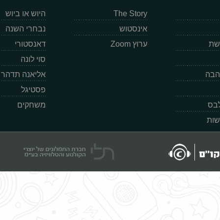
The Story
היוש או ביוש
אינסטוש
נבחרי השנה
רשת
ערוץ Zoom
דאנסטורי
סוי לונה
הבה
אליאנה תדהר
פסטיגל
לבס
משחקים
שות