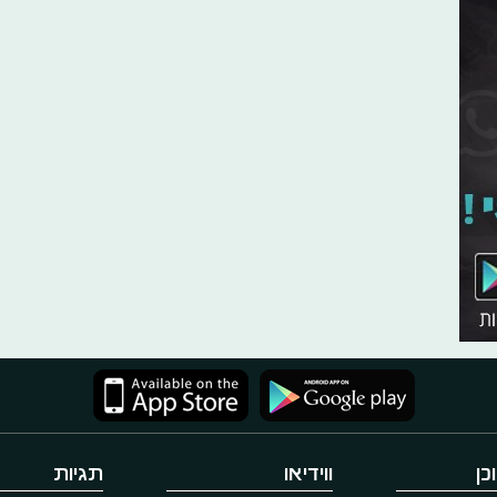
כן
ווידיאו
תגיות