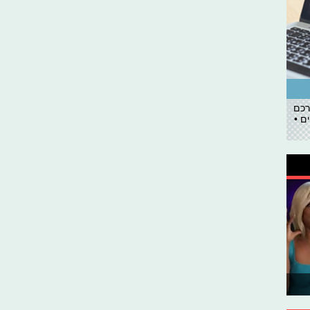
רכם
ם •