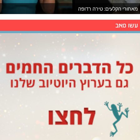
מאחורי הקלעים: טירה רדופה
עשו סאב